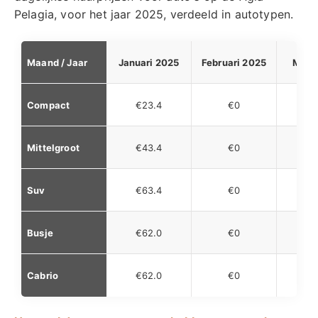
Pelagia, voor het jaar 2025, verdeeld in autotypen.
Maand / Jaar
Januari 2025
Februari 2025
Maar
Compact
€23.4
€0
€2
Mittelgroot
€43.4
€0
€4
Suv
€63.4
€0
€6
Busje
€62.0
€0
€6
Cabrio
€62.0
€0
€5