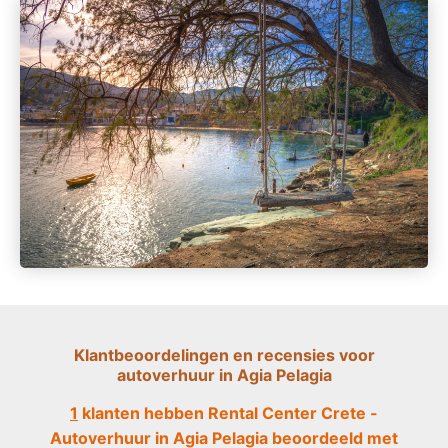
Klantbeoordelingen en recensies voor
autoverhuur in Agia Pelagia
1
klanten hebben Rental Center Crete -
Autoverhuur in Agia Pelagia beoordeeld met