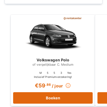
Volkswagen Polo
C. Medium
M
5
5
3
Yes
€
59
.86
/ jour
Boeken