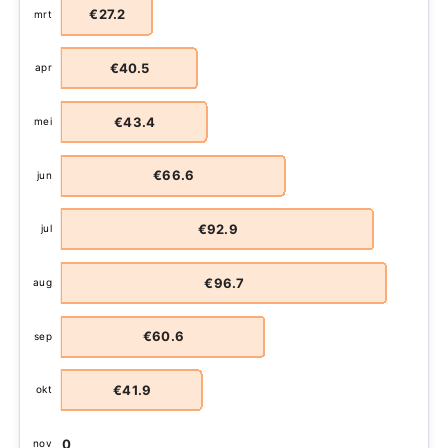
€27.2
mrt
€40.5
apr
€43.4
mei
€66.6
jun
€92.9
jul
€96.7
aug
€60.6
sep
€41.9
okt
€0
nov