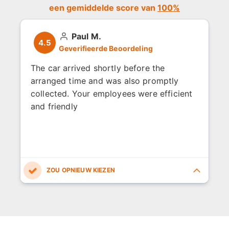
een gemiddelde score van
100%
Paul M.
4.5
Geverifieerde Beoordeling
The car arrived shortly before the
arranged time and was also promptly
collected. Your employees were efficient
and friendly
5.0
5.0
4.0
5.0
3.0