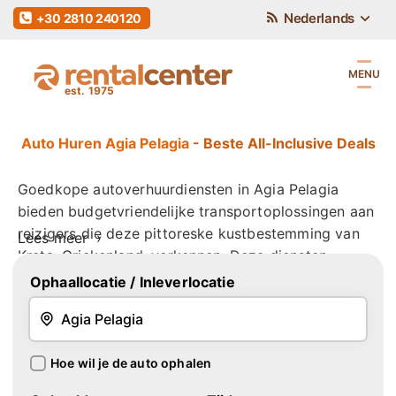
Nederlands
+30 2810 240120
MENU
Auto Huren Agia Pelagia
- Beste All-Inclusive Deals
Goedkope autoverhuurdiensten in Agia Pelagia
bieden budgetvriendelijke transportoplossingen aan
reizigers die deze pittoreske kustbestemming van
Lees
meer
Kreta, Griekenland, verkennen. Deze diensten
richten zich op personen die op zoek zijn naar
Ophaallocatie
/ Inleverlocatie
handige en kosteneffectieve manieren om zich door
het gebied te verplaatsen. Autoverhuur in Agia
Pelagia biedt toegang tot een wagenpark van
Hoe wil je de auto ophalen
voertuigen, variërend van compacte auto's tot
ruime SUV's, zodat bezoekers een voertuig kunnen