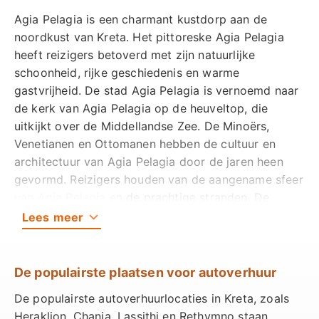
Zwitserland, Australië, Canada, Israël, Rusland en
Agia Pelagia is een charmant kustdorp aan de
Oekraïne worden geaccepteerd. Een Internationaal
noordkust van Kreta. Het pittoreske Agia Pelagia
Rijbewijs is vereist in alle andere landen.
heeft reizigers betoverd met zijn natuurlijke
schoonheid, rijke geschiedenis en warme
Wat is de minimumleeftijd om een auto te
gastvrijheid. De stad Agia Pelagia is vernoemd naar
huren bij Rental Center Crete in Agia Pelagia?
De
de kerk van Agia Pelagia op de heuveltop, die
minimumleeftijd om een auto te huren bij Rental
uitkijkt over de Middellandse Zee. De Minoërs,
Center Crete in Agia Pelagia is 21 jaar.
Venetianen en Ottomanen hebben de cultuur en
Wat is de meest populaire huurauto in Agia
architectuur van Agia Pelagia door de jaren heen
Pelagia?
De Groep B Compact is de meest
gevormd. Reizigers houden van de aangename sfeer
populaire huurauto in Agia Pelagia en met goede
van Agia Pelagia en de prachtige stranden. De
reden. Groep B Compact kost €16 per dag en past
zandstranden en wateractiviteiten van Agia Pelagia
Lees
meer
gemakkelijk op elke parkeerplaats.
trekken zonanbidders en watersportliefhebbers aan.
Wat heeft u van mij nodig wanneer ik de auto
Het dorp heeft traditionele taverna's die
ophaal?
We hebben een rijbewijs in Engelse letters
Kretenzische gerechten serveren en gezellige cafés
De populairste plaatsen voor autoverhuur
nodig, een geldig paspoort of ID-kaart, een
met uitzicht op zee.
De populairste autoverhuurlocaties in Kreta, zoals
huurboeking en een ontvangstbewijs wanneer u de
Heraklion, Chania, Lassithi en Rethymno staan
auto ophaalt.