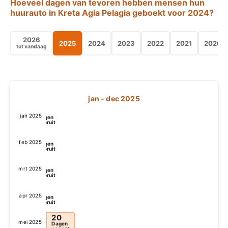
Hoeveel dagen van tevoren hebben mensen hun
huurauto in Kreta Agia Pelagia geboekt voor
2024
?
2026
2025
2024
2023
2022
2021
2020
tot vandaag
jan - dec 2025
0
jan 2025
Dagen
vooruit
0
feb 2025
Dagen
vooruit
0
mrt 2025
Dagen
vooruit
0
apr 2025
Dagen
vooruit
20
mei 2025
Dagen