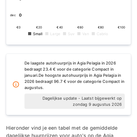
€0
dec
€0
€20
€40
€60
€80
€100
Small
Large
Suv
Van
Cabrio
De laagste autohuurprijs in Agia Pelagia in 2026
bedraagt 23.4 € voor de categorie Compact in
januari.
De hoogste autohuurprijs in Agia Pelagia in
2026 bedraagt 96.7 € voor de categorie Compact in
augustus.
Dagelijkse update - Laatst bijgewerkt op
zondag 9 augustus 2026
Hieronder vind je een tabel met de gemiddelde
dagelijkse huurprijzen voor auto's op de Agia