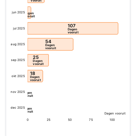
vooruit
4
jun 2025
Dagen
vooruit
107
jul 2025
Dagen
vooruit
54
aug 2025
Dagen
vooruit
25
sep 2025
Dagen
vooruit
18
okt 2025
Dagen
vooruit
0
nov 2025
Dagen
vooruit
0
dec 2025
Dagen
vooruit
Dagen vooruit
0
25
50
75
100