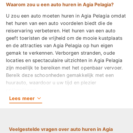
Waarom zou u een auto huren in Agia Pelagia?
U zou een auto moeten huren in Agia Pelagia omdat
het huren van een auto voordelen biedt die de
reiservaring verbeteren. Het huren van een auto
geeft toeristen de vrijheid om de mooie kustplaats
en de attracties van Agia Pelagia op hun eigen
gemak te verkennen. Verborgen stranden, oude
locaties en spectaculaire uitzichten in Agia Pelagia
zijn moeilijk te bereiken met het openbaar vervoer.
Bereik deze schoonheden gemakkelijk met een
huurauto, waardoor u uw tijd en plezier
optimaliseert.
Lees
meer
Het huren van een auto in Agia Pelagia laat toeristen
de unieke landschappen en cultuur van Kreta
verkennen. Maak dagtochten naar lokale steden,
oude bezienswaardigheden en natuurlijke attracties
Veelgestelde vragen over auto huren in Agia