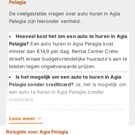
om uw verblijf te maximaliseren. De rust van Agia
Pelagia
Pelagia en het gemak van een huurauto maken het
De veelgestelde vragen over auto huren in Agia
een geweldige uitvalsbasis om de regio te
Pelagia zijn hieronder vermeld.
verkennen.
Hoeveel kost het om een auto te huren in Agia
Een huurauto is handig en comfortabel, vooral
Pelagia?
Een auto huren in Agia Pelagia kost
wanneer u reist met familie of bagage. Vervoer uw
minder dan €14,9 per dag. Rental Center Crete
spullen gemakkelijk en verken de buurt zonder volle
streeft ernaar budgetvriendelijke huurauto's aan te
bussen of taxi's. Het laat toeristen hun reis plannen
bieden tegen ongeëvenaarde prijzen.
rond hun favoriete bezienswaardigheden.
Is het mogelijk om een auto te huren in Agia
Pelagia zonder creditcard?
Ja, het is mogelijk om
een auto te huren in Agia Pelagia zonder
creditcard.
Wat zijn de rijbewijsvereisten om een auto te
huren in Agia Pelagia?
Bestuurders moeten
Lees
meer
minimaal één jaar een geldig rijbewijs hebben.
Reisgids voor Agia Pelagia
Nationale rijbewijzen uitgegeven in de EU, VS, VK,