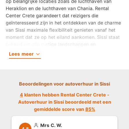
op belangrijke locaties zoals de luchthaven van
Heraklion en de luchthaven van Chania. Rental
Center Crete garandeert dat reizigers die
geïnteresseerd zijn in het ontdekken van de charme
van Sissi maximale flexibiliteit genieten vanaf het
moment dat ze op het eiland aankomen. Sissi staat
bekend om zijn rustige landschappen en
betoverende kustcharme, en profiteert van een
Lees
meer
soepele transportervaring voor een volledige
waardering van zijn pracht.
Rental Center Crete adresseert zorgen over
Beoordelingen voor autoverhuur in Sissi
betrouwbaarheid en veiligheid door een breed en
betrouwbaar aanbod van voertuigen te bieden. Het
4
klanten hebben Rental Center Crete -
voertuigenaanbod van het bedrijf garandeert
Autoverhuur in Sissi beoordeeld met een
bezoekers een auto die past bij hun behoeften, van
gemiddelde score van
85%
compacte auto's voor het navigeren door smalle
dorpsstraten tot ruimere opties voor gezinnen. Elk
Mrs C. W.
4.8