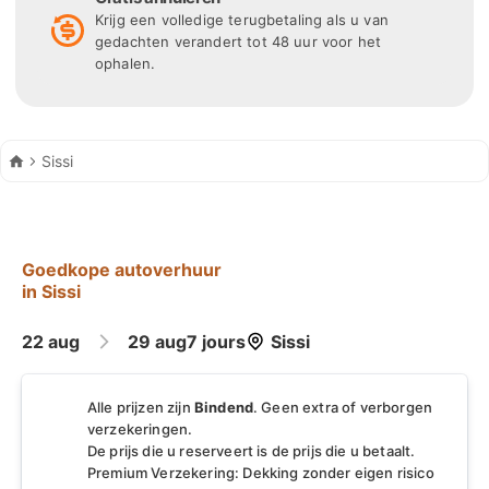
uitgebreide verzekering en onbeperkte kilometers.
Krijg een volledige terugbetaling als u van
gedachten verandert tot 48 uur voor het
ophalen.
Efficiëntie en waarde worden gemeten door
transparante prijzen, inclusieve
verzekeringspakketten en gemak van
voertuigophaling, of dit nu direct in Sissi is of via
Autohuur
Sissi
transfer vanaf de luchthaven van Heraklion. Zoals
reisexpert Eleni Plevra uitlegt: "Betaalbare
autoverhuur in bestemmingen zoals Sissi biedt
zowel autonomie als diepere culturele
Goedkope autoverhuur
onderdompeling — waardoor reizigers hun routes
in Sissi
en tempo kunnen ontwerpen volgens persoonlijke
interesses." Om de waarde te maximaliseren, wordt
22 aug
29 aug
7 jours
Sissi
bezoekers geadviseerd om vooraf te boeken, een
voertuig te kiezen dat past bij hun terreinbehoeften,
Alle prijzen zijn
Bindend
. Geen extra of verborgen
en dekkingsdetails te bevestigen zoals Schade
verzekeringen.
Beperking Waiver (CDW) en Diefstal Bescherming
De prijs die u reserveert is de prijs die u betaalt.
Premium Verzekering: Dekking zonder eigen risico
(TP).