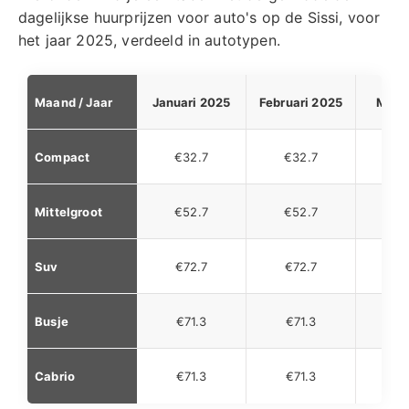
dagelijkse huurprijzen voor auto's op de Sissi, voor
het jaar 2025, verdeeld in autotypen.
Maand / Jaar
Januari 2025
Februari 2025
Maar
Compact
€32.7
€32.7
€3
Mittelgroot
€52.7
€52.7
€5
Suv
€72.7
€72.7
€7
Busje
€71.3
€71.3
€7
Cabrio
€71.3
€71.3
€6