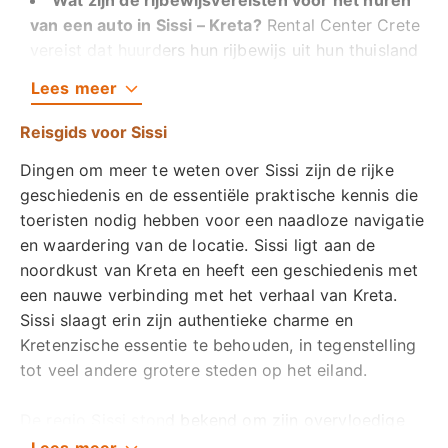
Wat zijn de rijbewijsvereisten voor het huren
van een auto in Sissi – Kreta?
Rental Center Crete
vereist dat huurders hun rijbewijs uit hun thuisland
minimaal één jaar bezitten. Een andere vereiste is
Lees
meer
dat de bestuurder 21, 23 of 25 jaar oud moet zijn,
afhankelijk van de autocategorie.
Reisgids voor Sissi
Heb ik een Internationaal Rijbewijs nodig om
Dingen om meer te weten over Sissi zijn de rijke
een auto te huren op Kreta?
Rental Center Crete
geschiedenis en de essentiële praktische kennis die
vereist geen Internationaal Rijbewijs (IRB) voor
toeristen nodig hebben voor een naadloze navigatie
rijbewijzen uitgegeven door overheden in de EU,
en waardering van de locatie. Sissi ligt aan de
VS, VK, Zwitserland, Australië, Canada, Israël,
noordkust van Kreta en heeft een geschiedenis met
Rusland en Oekraïne. Bezoekers met rijbewijzen
een nauwe verbinding met het verhaal van Kreta.
buiten de lijst van landen moeten een IRB
Sissi slaagt erin zijn authentieke charme en
verkrijgen voordat ze een auto mogen huren.
Kretenzische essentie te behouden, in tegenstelling
tot veel andere grotere steden op het eiland.
Heb ik verzekering nodig om een auto te
huren in Sissi, Kreta?
De lokale overheid op Kreta,
De regio Sissi stond bekend om zijn overvloedige
inclusief Sissi, vereist geen verzekering bij het
landbouw. Olijfgaarden zijn een langdurig kenmerk
huren van een auto, maar het is een noodzaak voor