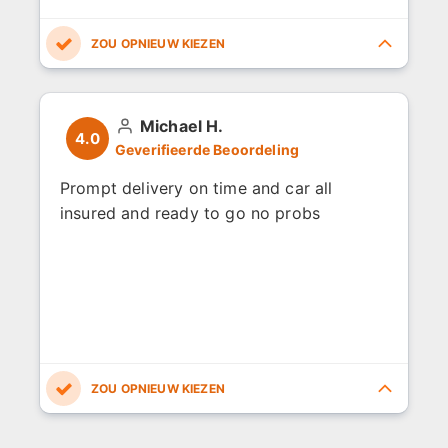
4.0
4.0
4.0
5.0
4.0
Michael H.
4.0
Geverifieerde Beoordeling
Prompt delivery on time and car all
insured and ready to go no probs
4.0
4.0
4.0
4.0
4.0