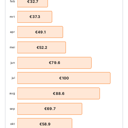
€32.7
feb
€37.3
mrt
€49.1
apr
€52.2
mei
€79.6
jun
€100
jul
€88.6
aug
€69.7
sep
€58.9
okt