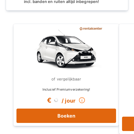
incl. banden en ruiten altijd inbegrepen!
Kiezen voor goedkope autoverhuur in Sissi zorgt
voor een onvergetelijke en onbeperkte verkenning
van Kreta's kust- en binnenlandse schatten, wat de
algehele reiservaring verrijkt.
€
/ jour
Boeken