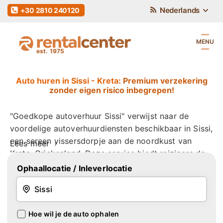
Nederlands
+30 2810 240120
MENU
Auto huren in Sissi - Kreta
: Premium verzekering
zonder eigen risico inbegrepen!
"Goedkope autoverhuur Sissi" verwijst naar de
voordelige autoverhuurdiensten beschikbaar in Sissi,
een sereen vissersdorpje aan de noordkust van
Lees
meer
Kreta, Griekenland. Deze service biedt reizigers de
mogelijkheid om de omliggende regio zelfstandig en
Ophaallocatie
/ Inleverlocatie
economisch te verkennen, zonder beperkt te
worden door openbaar vervoer schema's. Volgens
recente gegevens van de Helleense Associatie van
Hoe wil je de auto ophalen
Toerisme Ondernemingen hebben kleine