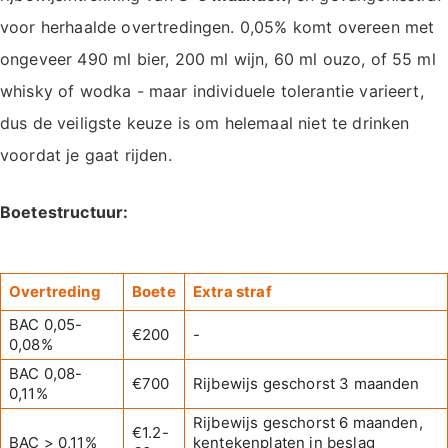
voor herhaalde overtredingen. 0,05% komt overeen met
ongeveer 490 ml bier, 200 ml wijn, 60 ml ouzo, of 55 ml
whisky of wodka - maar individuele tolerantie varieert,
dus de veiligste keuze is om helemaal niet te drinken
voordat je gaat rijden.
Boetestructuur:
Overtreding
Boete
Extra straf
BAC 0,05-
€200
-
0,08%
BAC 0,08-
€700
Rijbewijs geschorst 3 maanden
0,11%
Rijbewijs geschorst 6 maanden,
€1.2-
BAC > 0,11%
kentekenplaten in beslag