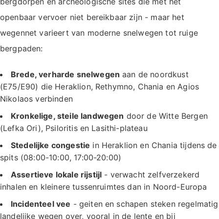
bergdorpen en archeologische sites die met het
openbaar vervoer niet bereikbaar zijn - maar het
wegennet varieert van moderne snelwegen tot ruige
bergpaden:
Brede, verharde snelwegen
aan de noordkust
(E75/E90) die Heraklion, Rethymno, Chania en Agios
Nikolaos verbinden
Kronkelige, steile landwegen
door de Witte Bergen
(Lefka Ori), Psiloritis en Lasithi-plateau
Stedelijke congestie
in Heraklion en Chania tijdens de
spits (08:00-10:00, 17:00-20:00)
Assertieve lokale rijstijl
- verwacht zelfverzekerd
inhalen en kleinere tussenruimtes dan in Noord-Europa
Incidenteel vee
- geiten en schapen steken regelmatig
landelijke wegen over, vooral in de lente en bij