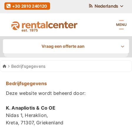
Nederlands
+30 2810 240120
MENU
Vraag een offerte aan
Autohuur
Bedrijfsgegevens
Ophaallocatie
/ Inleverlocatie
Bedrijfsgegevens
Deze website wordt beheerd door:
Hoe wil je de auto ophalen
Inleverlocatie
Ophaaldatum
Tijd
K. Anapliotis & Co OE
Nidas 1, Heraklion,
Kreta, 71307, Griekenland