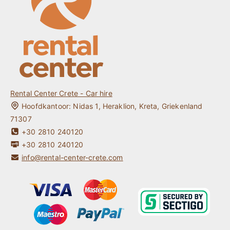
Contact
One way Auto Huren Kreta
Kreta Reisgids
Mijn Reservering
Rental Center Crete - Car hire
Hoofdkantoor:
Nidas 1
,
Heraklion
,
Kreta
,
Griekenland
71307
+30 2810 240120
+30 2810 240120
info@rental-center-crete.com