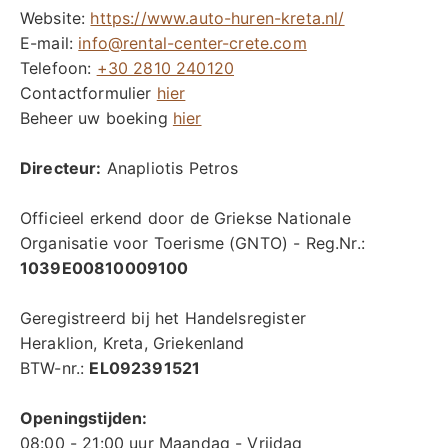
Inleverdatum
Tijd
Website:
https://www.auto-huren-kreta.nl/
E-mail:
info@rental-center-crete.com
Telefoon:
+30 2810 240120
Contactformulier
hier
Zoeken
Beheer uw boeking
hier
Directeur:
Anapliotis Petros
Officieel erkend door de Griekse Nationale
Organisatie voor Toerisme (GNTO) - Reg.Nr.:
1039E00810009100
Geregistreerd bij het Handelsregister
Heraklion, Kreta, Griekenland
BTW-nr.:
EL092391521
Openingstijden:
08:00 - 21:00 uur Maandag - Vrijdag