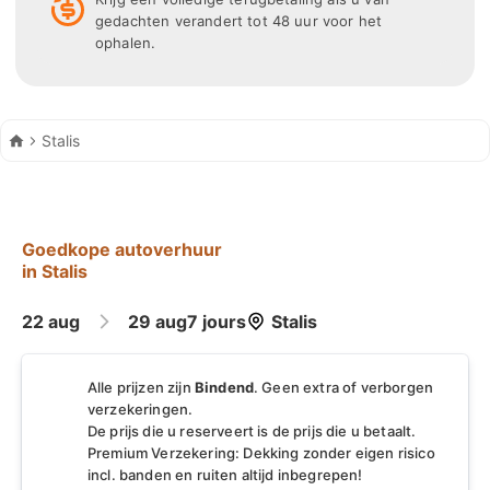
verzekering, onbeperkt aantal kilometers en
gedachten verandert tot 48 uur voor het
ophalen.
pechhulp.
Efficiëntie in autoverhuurdiensten wordt bepaald
door de prijsstructuur, verzekeringsinsluitingen,
Autohuur
Stalis
voertuigconditie en de eenvoud van het
boekingsproces. Zoals reismobiliteitsexpert
Christina Karydaki benadrukt: "Autoverhuur in
regionale hubs zoals Stalis maakt naadloze
Goedkope autoverhuur
verkenning van het culturele en natuurlijke erfgoed
in Stalis
van Kreta mogelijk met ongeëvenaarde gemakken".
Om de waarde te maximaliseren, wordt reizigers
22 aug
29 aug
7 jours
Stalis
geadviseerd om huurvoorwaarden te vergelijken,
vooraf te boeken tijdens piekmaanden (juni tot
Alle prijzen zijn
Bindend
. Geen extra of verborgen
augustus) en transparante prijzen te waarborgen
verzekeringen.
zonder verborgen ophaal- of inleverkosten.
De prijs die u reserveert is de prijs die u betaalt.
Premium Verzekering: Dekking zonder eigen risico
incl. banden en ruiten altijd inbegrepen!
Het vinden van een autoverhuur in Stalis, Kreta,