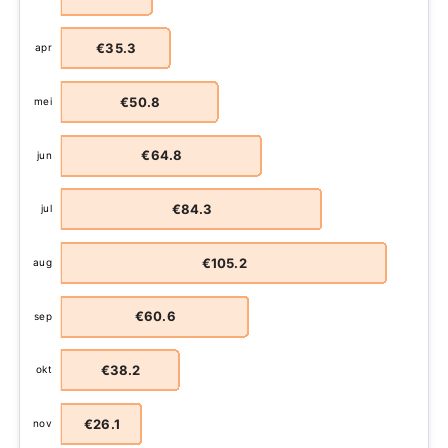
€35.3
apr
€50.8
mei
€64.8
jun
€84.3
jul
€105.2
aug
€60.6
sep
€38.2
okt
€26.1
nov