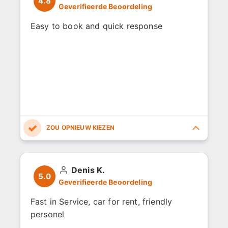
4.8
Geverifieerde Beoordeling
Easy to book and quick response
5.0
4.0
5.0
5.0
5.0
Denis K.
5.0
Geverifieerde Beoordeling
Fast in Service, car for rent, friendly
personel