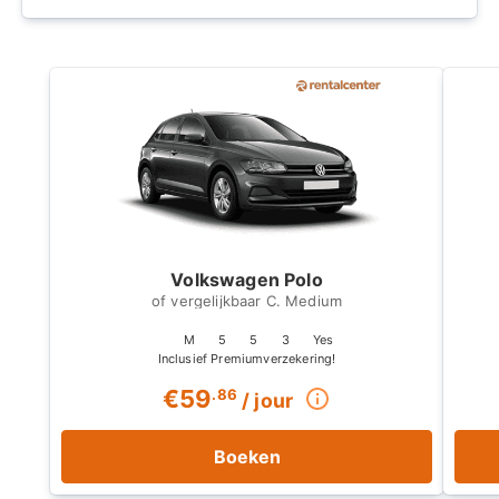
verbetert de reiservaring aanzienlijk door de vrijheid
te bieden om unieke routes te ontwerpen, dorpen
buiten de kaart te bezoeken en het volledige
spectrum van de diverse landschappen van het
eiland te verkennen.
Volkswagen Polo
C. Medium
M
5
5
3
Yes
€
59
.86
/ jour
Boeken