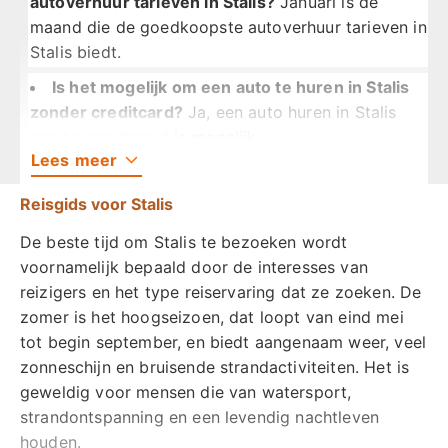
autoverhuur tarieven in Stalis?
Januari is de
maand die de goedkoopste autoverhuur tarieven in
Stalis biedt.
Is het mogelijk om een auto te huren in Stalis
zonder creditcard?
Ja, een auto huren in Stalis
zonder creditcard is mogelijk.
Lees
meer
Wat zijn de rijbewijsvereisten om een auto te
huren in Stalis?
De rijbewijsvereisten om een auto
Reisgids voor Stalis
te huren in Stalis zijn minimaal 1 jaar geldigheid
De beste tijd om Stalis te bezoeken wordt
van het rijbewijs en de bestuurder moet tussen 21-
voornamelijk bepaald door de interesses van
79 jaar oud zijn.
reizigers en het type reiservaring dat ze zoeken. De
Is er een minimumleeftijd vereist om een auto
zomer is het hoogseizoen, dat loopt van eind mei
te huren in Stalis?
Ja, er is een minimumleeftijd
tot begin september, en biedt aangenaam weer, veel
vereist om een auto te huren in Stalis.
zonneschijn en bruisende strandactiviteiten. Het is
geweldig voor mensen die van watersport,
Waar kan ik mijn huurauto ophalen in Stalis?
U
strandontspanning en een levendig nachtleven
kunt uw huurauto ophalen op Stalis 700 07, Stalis,
houden.
Kreta, 700 07, Griekenland.