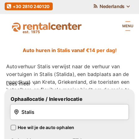
Nederlands
+30 2810 240120
MENU
Auto huren in
Stalis
vanaf
€14 per dag!
Autoverhuur Stalis verwijst naar de verhuur van
voertuigen in Stalis (Stalida), een badplaats aan de
noordkust van Kreta, Griekenland, die toeristen een
Lees
meer
betaalbare en flexibele manier biedt om de regio te
verkennen. Deze service is bijzonder voordelig voor
Ophaallocatie
/ Inleverlocatie
reizigers die minder bekende gebieden buiten de
belangrijkste toeristische routes willen ontdekken.
Volgens het Kreta Toerisme en Mobiliteitsrapport
Hoe wil je de auto ophalen
2024 gebruikt meer dan 58% van de onafhankelijke
toeristen in Noord-Kreta gehuurde voertuigen om