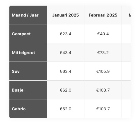
Maand / Jaar
Januari 2025
Februari 2025
Maar
Compact
€23.4
€40.4
€2
Mittelgroot
€43.4
€73.2
€4
Suv
€63.4
€105.9
€6
Busje
€62.0
€103.7
€6
Cabrio
€62.0
€103.7
€5