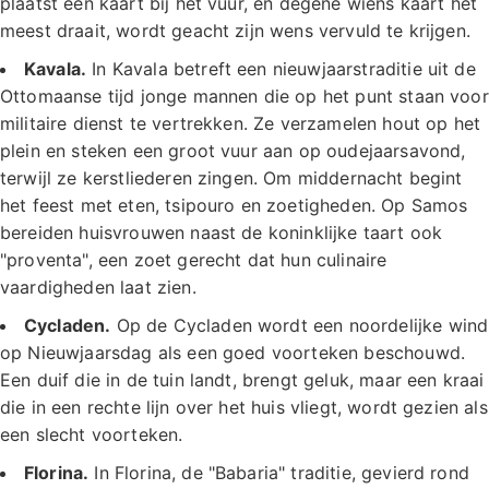
plaatst een kaart bij het vuur, en degene wiens kaart het
meest draait, wordt geacht zijn wens vervuld te krijgen.
Kavala.
In Kavala betreft een nieuwjaarstraditie uit de
Ottomaanse tijd jonge mannen die op het punt staan voor
militaire dienst te vertrekken. Ze verzamelen hout op het
plein en steken een groot vuur aan op oudejaarsavond,
terwijl ze kerstliederen zingen. Om middernacht begint
het feest met eten, tsipouro en zoetigheden. Op Samos
bereiden huisvrouwen naast de koninklijke taart ook
"proventa", een zoet gerecht dat hun culinaire
vaardigheden laat zien.
Cycladen.
Op de Cycladen wordt een noordelijke wind
op Nieuwjaarsdag als een goed voorteken beschouwd.
Een duif die in de tuin landt, brengt geluk, maar een kraai
die in een rechte lijn over het huis vliegt, wordt gezien als
een slecht voorteken.
Florina.
In Florina, de "Babaria" traditie, gevierd rond