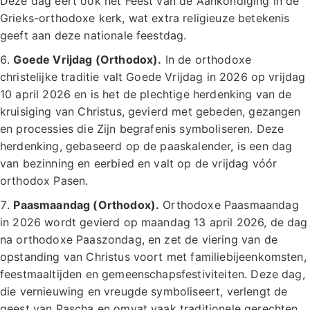
Deze dag eert ook het Feest van de Aankondiging in de
Grieks-orthodoxe kerk, wat extra religieuze betekenis
geeft aan deze nationale feestdag.
Goede Vrijdag (Orthodox).
In de orthodoxe
christelijke traditie valt Goede Vrijdag in 2026 op vrijdag
10 april 2026 en is het de plechtige herdenking van de
kruisiging van Christus, gevierd met gebeden, gezangen
en processies die Zijn begrafenis symboliseren. Deze
herdenking, gebaseerd op de paas­kalender, is een dag
van bezinning en eerbied en valt op de vrijdag vóór
orthodox Pasen.
Paasmaandag (Orthodox).
Orthodoxe Paasmaandag
in 2026 wordt gevierd op maandag 13 april 2026, de dag
na orthodoxe Paaszondag, en zet de viering van de
opstanding van Christus voort met familiebijeenkomsten,
feestmaaltijden en gemeenschapsfestiviteiten. Deze dag,
die vernieuwing en vreugde symboliseert, verlengt de
geest van Pascha en omvat vaak traditionele gerechten