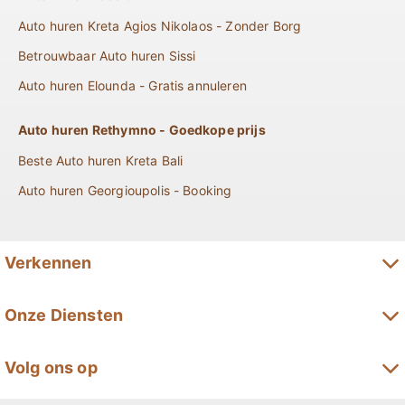
Auto huren Kreta Agios Nikolaos - Zonder Borg
Betrouwbaar Auto huren Sissi
Auto huren Elounda - Gratis annuleren
Auto huren Rethymno - Goedkope prijs
Beste Auto huren Kreta Bali
Auto huren Georgioupolis - Booking
Verkennen
Lange termijn autohuur op Kreta
Onze Diensten
Premium autohuur op Kreta
Automodellen
Volg ons op
Minivanverhuur op Kreta
Aanbiedingen
Kreta SUV huren