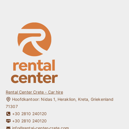
Reservering
Cabrio Huren Kreta
Huurvoorwaarden & Verzekering
Hybride Auto Huren Kreta
Over ons
Elektrische Auto huren Kreta
Locaties
Kreta Auto Huren Zonder Kredietkaart
Veel gestelde vragen
Jonge Bestuurder / Studentenauto Huren Kreta
Contact
One way Auto Huren Kreta
Kreta Reisgids
Mijn Reservering
Rental Center Crete - Car hire
Hoofdkantoor:
Nidas 1
,
Heraklion
,
Kreta
,
Griekenland
71307
+30 2810 240120
+30 2810 240120
info@rental-center-crete.com