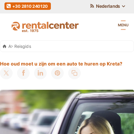
Nederlands
+30 2810 240120
MENU
Auto Huren Kreta
Reisgids
Hoe oud moet u zijn om een auto te huren op Kreta?