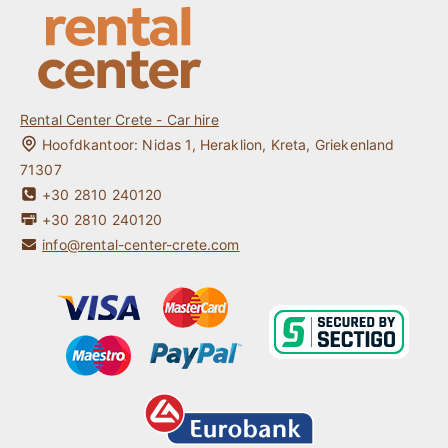
Contact
One way Auto Huren Kreta
Kreta Reisgids
Mijn Reservering
Rental Center Crete - Car hire
Hoofdkantoor:
Nidas 1
,
Heraklion
,
Kreta
,
Griekenland
71307
+30 2810 240120
+30 2810 240120
info@rental-center-crete.com