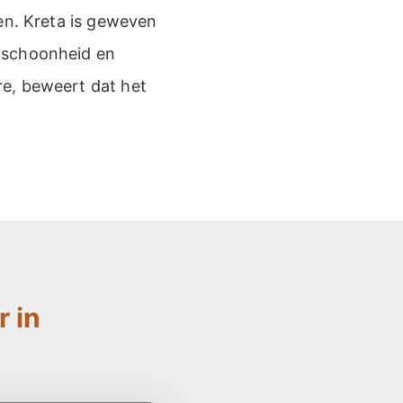
en. Kreta is geweven
 schoonheid en
re, beweert dat het
 in