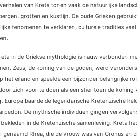
verhalen van Kreta tonen vaak de natuurlijke lands
jn bergen, grotten en kustlijn. De oude Grieken gebru
ijke fenomenen te verklaren, culturele tradities vast
gen.
eta in de Griekse mythologie is nauw verbonden me
nen. Zeus, de koning van de goden, werd veronderst
p het eiland en speelde een bijzonder belangrijke rol
door zich voor te doen als een stier toen de koning
ag. Europa baarde de legendarische Kretenzische he
rpedon. De mythische individuen gingen vervolgen
s bekleden in de Kretenzische samenleving. Kreta h
 genaamd Rhea, die de vrouw was van Cronus en d