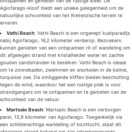
ontspannen en genieten van de rustige sfeer. De
Agiofarago-kloof biedt een unieke gelegenheid om de
natuurlijke schoonheid van het Kretenzische terrein te
ervaren.
Vathi Beach
: Vathi Beach is een ongerept kustparadijs
nabij Agiofarago, 16,2 kilometer verderop. Bezoekers
kunnen genieten van een ontspannen rit of wandeling om
dit afgelegen strand met kristalhelder water en zachte
gouden zandstranden te bereiken. Vathi Beach is ideaal
om te zonnebaden, zwemmen en snorkelen in de kalme,
turquoise zee. De omliggende kliffen bieden beschutting
tegen de wind, waardoor het een rustige plek is voor
strandgangers om te ontspannen en te genieten van de
schoonheid van de natuur.
Martsalo Beach
: Martsalo Beach is een verborgen
parel, 13,9 kilometer van Agiofarago. Toegankelijk via
een schilderachtige wandeling of boottocht, staat dit
afgelegen strand bekend om zijn adembenemende