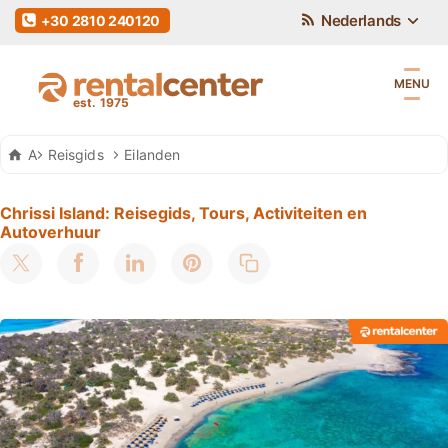
Nederlands
+30 2810 240120
MENU
Auto Huren Kreta
Reisgids
Eilanden
Chrissi Island: Reisegids, Tours, Activiteiten en
Autoverhuur