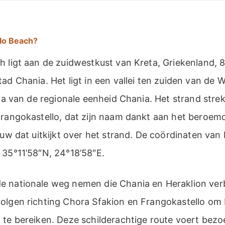
llo Beach?
 ligt aan de zuidwestkust van Kreta, Griekenland, 8
ad Chania. Het ligt in een vallei ten zuiden van de 
kia van de regionale eenheid Chania. Het strand strek
Frangokastello, dat zijn naam dankt aan het beroem
euw dat uitkijkt over het strand. De coördinaten van
 35°11’58″N, 24°18’58″E.
 nationale weg nemen die Chania en Heraklion verbi
olgen richting Chora Sfakion en Frangokastello om 
 te bereiken. Deze schilderachtige route voert bezo