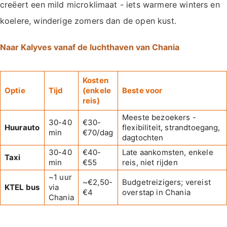
creëert een mild microklimaat - iets warmere winters en
koelere, winderige zomers dan de open kust.
Naar Kalyves vanaf de luchthaven van Chania
Kosten
Optie
Tijd
(enkele
Beste voor
reis)
Meeste bezoekers -
30-40
€30-
Huurauto
flexibiliteit, strandtoegang,
min
€70/dag
dagtochten
30-40
€40-
Late aankomsten, enkele
Taxi
min
€55
reis, niet rijden
~1 uur
~€2,50-
Budgetreizigers; vereist
KTEL bus
via
€4
overstap in Chania
Chania