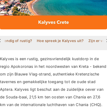
>
levendig of rustig?
Hoe spreek je Kalyves uit?
Zijn er ve
Kalyves is een rustig, gezinsvriendelijk kustdorp in de
regio Apokoronas in het noordwesten van Kreta - bekend
om zijn Blauwe Vlag-strand, authentieke Kretenzische
tavernes en gemakkelijke toegang tot de oude stad
Aptera. Kalyves ligt beschut aan de zuidelijke oever van
de Souda-baai, 21,5 km ten oosten van Chania en 27,6
km van de internationale luchthaven van Chania (CHQ).