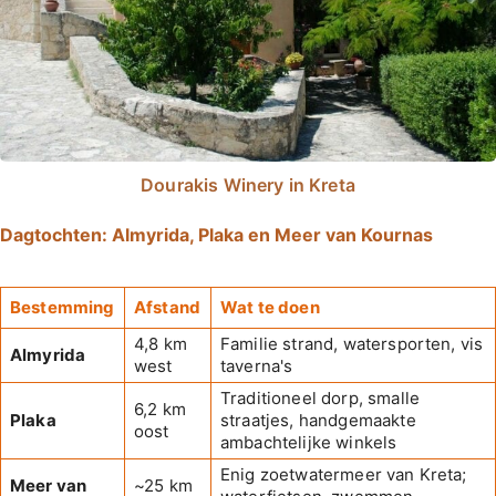
Dourakis Winery in Kreta
Dagtochten: Almyrida, Plaka en Meer van Kournas
Bestemming
Afstand
Wat te doen
4,8 km
Familie strand, watersporten, vis
Almyrida
west
taverna's
Traditioneel dorp, smalle
6,2 km
Plaka
straatjes, handgemaakte
oost
ambachtelijke winkels
Enig zoetwatermeer van Kreta;
Meer van
~25 km