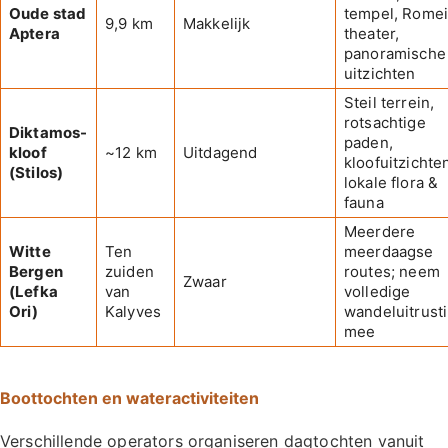
Oude stad
tempel, Rome
9,9 km
Makkelijk
Aptera
theater,
panoramische
uitzichten
Steil terrein,
rotsachtige
Diktamos-
paden,
kloof
~12 km
Uitdagend
kloofuitzichte
(Stilos)
lokale flora &
fauna
Meerdere
Witte
Ten
meerdaagse
Bergen
zuiden
routes; neem
Zwaar
(Lefka
van
volledige
Ori)
Kalyves
wandeluitrust
mee
Boottochten en wateractiviteiten
Verschillende operators organiseren dagtochten vanuit