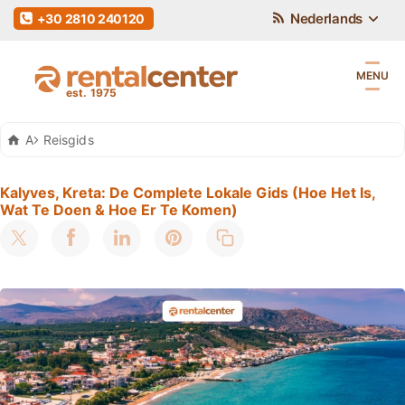
Nederlands
+30 2810 240120
MENU
Auto Huren Kreta
Reisgids
Kalyves, Kreta: De Complete Lokale Gids (Hoe Het Is,
Wat Te Doen & Hoe Er Te Komen)