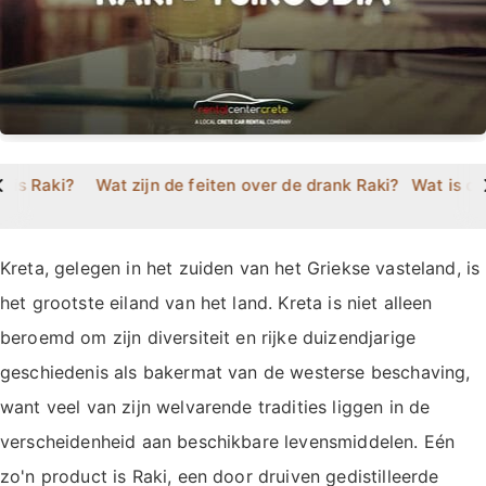
>
t is Raki?
Wat zijn de feiten over de drank Raki?
Wat is d
Kreta, gelegen in het zuiden van het Griekse vasteland, is
het grootste eiland van het land. Kreta is niet alleen
beroemd om zijn diversiteit en rijke duizendjarige
geschiedenis als bakermat van de westerse beschaving,
want veel van zijn welvarende tradities liggen in de
verscheidenheid aan beschikbare levensmiddelen. Eén
zo'n product is Raki, een door druiven gedistilleerde