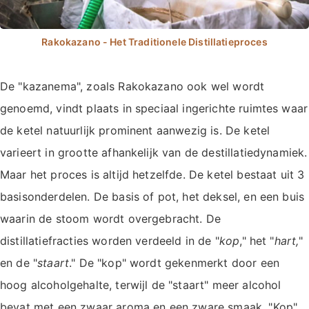
De "kazanema", zoals Rakokazano ook wel wordt
genoemd, vindt plaats in speciaal ingerichte ruimtes waar
de ketel natuurlijk prominent aanwezig is. De ketel
varieert in grootte afhankelijk van de destillatiedynamiek.
Maar het proces is altijd hetzelfde. De ketel bestaat uit 3
basisonderdelen. De basis of pot, het deksel, en een buis
waarin de stoom wordt overgebracht. De
distillatiefracties worden verdeeld in de "
kop
," het "
hart,
"
en de "
staart
." De "kop" wordt gekenmerkt door een
hoog alcoholgehalte, terwijl de "staart" meer alcohol
bevat met een zwaar aroma en een zware smaak. "Kop"