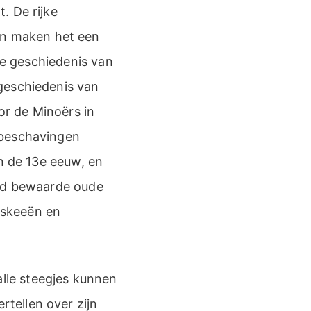
. De rijke
n maken het een
 de geschiedenis van
geschiedenis van
or de Minoërs in
 beschavingen
in de 13e eeuw, en
oed bewaarde oude
oskeeën en
lle steegjes kunnen
tellen over zijn