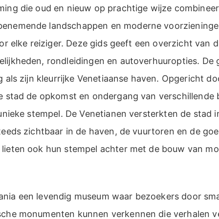
ming die oud en nieuw op prachtige wijze combineert
benemende landschappen en moderne voorzieninge
oor elke reiziger. Deze gids geeft een overzicht van
lijkheden, rondleidingen en autoverhuuropties. De 
g als zijn kleurrijke Venetiaanse haven. Opgericht do
de stad de opkomst en ondergang van verschillende
 unieke stempel. De Venetianen versterkten de stad 
steeds zichtbaar in de haven, de vuurtoren en de g
 lieten ook hun stempel achter met de bouw van m
ania een levendig museum waar bezoekers door sma
sche monumenten kunnen verkennen die verhalen ver