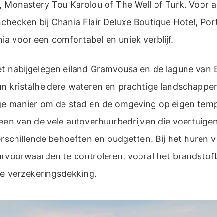
, Monastery Tou Karolou of The Well of Turk. Voor
checken bij Chania Flair Deluxe Boutique Hotel, Por
a voor een comfortabel en uniek verblijf.
t nabijgelegen eiland Gramvousa en de lagune van B
n kristalheldere wateren en prachtige landschappen
ge manier om de stad en de omgeving op eigen tem
 een van de vele autoverhuurbedrijven die voertuige
erschillende behoeften en budgetten. Bij het huren v
urvoorwaarden te controleren, vooral het brandstofb
de verzekeringsdekking.