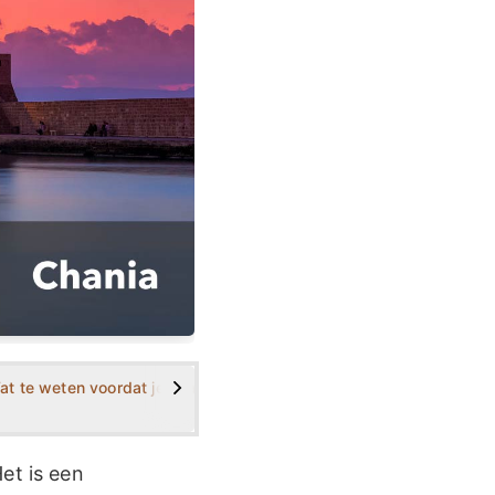
>
ania, Kreta?
at te weten voordat je naar Chania gaat?
Wat zijn de feiten over Chania?
Wat zijn
et is een