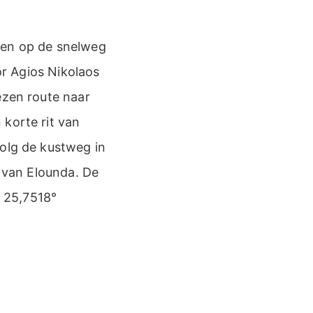
jden op de snelweg
or Agios Nikolaos
ezen route naar
 korte rit van
volg de kustweg in
t van Elounda. De
 25,7518°