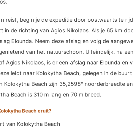
os.
ion reist, begin je de expeditie door oostwaarts te ri
ekt in de richting van Agios Nikolaos. Als je 65 km do
 afslag Elounda. Neem deze afslag en volg de aangew
nietend van het natuurschoon. Uiteindelijk, na een
f Agios Nikolaos, is er een afslag naar Elounda en 
 Deze leidt naar Kolokytha Beach, gelegen in de buur
n Kolokytha Beach zijn 35,2598° noorderbreedte en
ytha Beach is 310 m lang en 70 m breed.
Kolokytha Beach eruit?
art van Kolokytha Beach