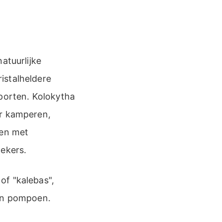
atuurlijke
istalheldere
orten. Kolokytha
er kamperen,
en met
oekers.
of "kalebas",
een pompoen.