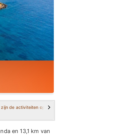
>
each eruit?
zijn de activiteiten op Kolokytha Beach?
Wanneer is de beste tijd om Kolokytha 
Hoe wordt
unda en 13,1 km van