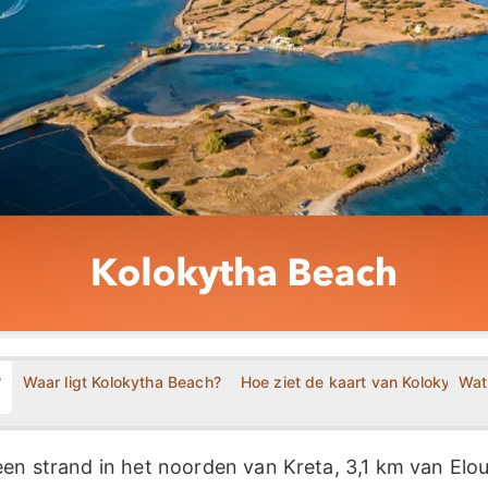
?
Waar ligt Kolokytha Beach?
Hoe ziet de kaart van Kolokytha B
Wat 
een strand in het noorden van Kreta, 3,1 km van Elo