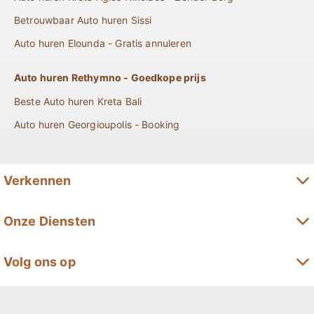
Betrouwbaar Auto huren Sissi
Auto huren Elounda - Gratis annuleren
Auto huren Rethymno - Goedkope prijs
Beste Auto huren Kreta Bali
Auto huren Georgioupolis - Booking
Verkennen
Lange termijn autohuur op Kreta
Onze Diensten
Premium autohuur op Kreta
Automodellen
Volg ons op
Minivanverhuur op Kreta
Aanbiedingen
Kreta SUV huren
Reservering