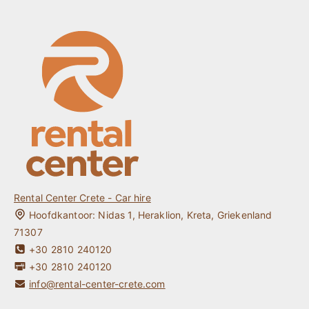
Cabrio Huren Kreta
Huurvoorwaarden & Verzekering
Hybride Auto Huren Kreta
Over ons
Elektrische Auto huren Kreta
Locaties
Kreta Auto Huren Zonder Kredietkaart
Veel gestelde vragen
Jonge Bestuurder / Studentenauto Huren Kreta
Contact
One way Auto Huren Kreta
Kreta Reisgids
Mijn Reservering
Rental Center Crete - Car hire
Hoofdkantoor:
Nidas 1
,
Heraklion
,
Kreta
,
Griekenland
71307
+30 2810 240120
+30 2810 240120
info@rental-center-crete.com