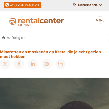
Nederlands
+30 2810 240120
MENU
Auto Huren Kreta
Reisgids
Minaretten en moskeeën op Kreta, die je echt gezien
moet hebben