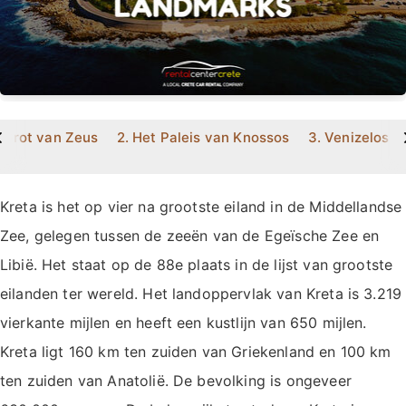
>
. Grot van Zeus
2. Het Paleis van Knossos
3. Venizelos 
Kreta is het op vier na grootste eiland in de Middellandse
Zee, gelegen tussen de zeeën van de Egeïsche Zee en
Libië. Het staat op de 88e plaats in de lijst van grootste
eilanden ter wereld. Het landoppervlak van Kreta is 3.219
vierkante mijlen en heeft een kustlijn van 650 mijlen.
Kreta ligt 160 km ten zuiden van Griekenland en 100 km
ten zuiden van Anatolië. De bevolking is ongeveer