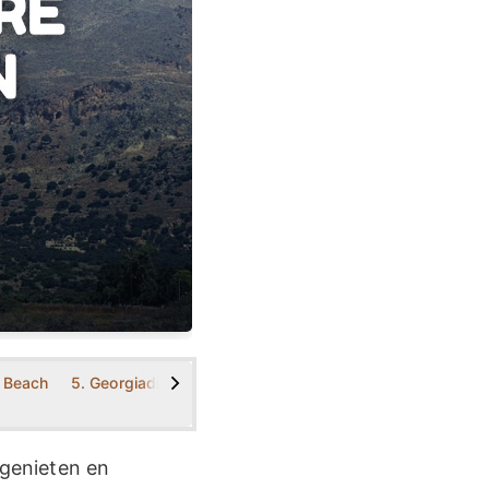
>
m Beach
5. Georgiadis Park
6. Amazonas Park
7. Kato Vrisi
genieten en