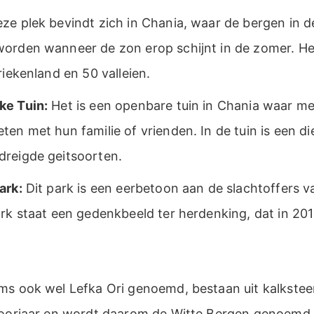
ze plek bevindt zich in Chania, waar de bergen in d
orden wanneer de zon erop schijnt in de zomer. He
riekenland en 50 valleien.
ke Tuin:
Het is een openbare tuin in Chania waar 
en met hun familie of vrienden. In de tuin is een di
reigde geitsoorten.
ark:
Dit park is een eerbetoon aan de slachtoffers 
rk staat een gedenkbeeld ter herdenking, dat in 201
ms ook wel Lefka Ori genoemd, bestaan uit kalkstee
voorjaar en wordt daarom de Witte Bergen genoemd.