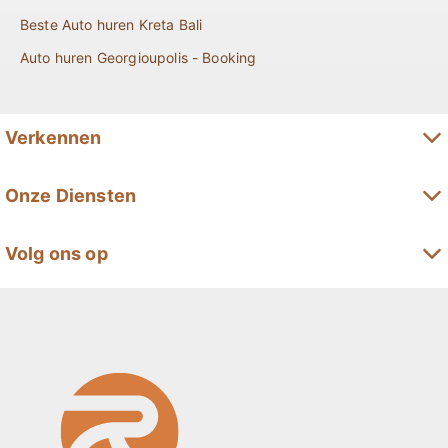
Beste Auto huren Kreta Bali
Auto huren Georgioupolis - Booking
Verkennen
Lange termijn autohuur op Kreta
Onze Diensten
Premium autohuur op Kreta
Automodellen
Volg ons op
Minivanverhuur op Kreta
Aanbiedingen
Kreta SUV huren
Reservering
Cabrio Huren Kreta
Huurvoorwaarden & Verzekering
Hybride Auto Huren Kreta
Over ons
Elektrische Auto huren Kreta
Locaties