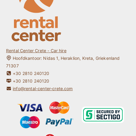
Kreta Auto Huren Zonder Kredietkaart
Veel gestelde vragen
Jonge Bestuurder / Studentenauto Huren Kreta
Contact
One way Auto Huren Kreta
Kreta Reisgids
Mijn Reservering
Rental Center Crete - Car hire
Hoofdkantoor:
Nidas 1
,
Heraklion
,
Kreta
,
Griekenland
71307
+30 2810 240120
+30 2810 240120
info@rental-center-crete.com