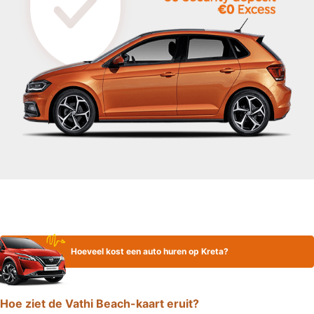
Hoeveel kost een auto huren op Kreta?
Hoe ziet de Vathi Beach-kaart eruit?