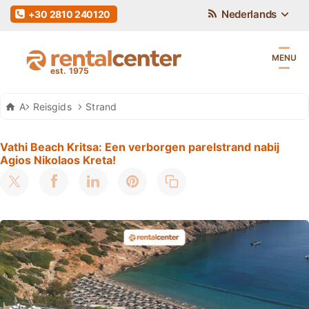
Nederlands
+30 2810 240120
MENU
Auto Huren Kreta
Reisgids
Strand
Vathi Beach Kritsa: Een verborgen parelstrand nabij
Agios Nikolaos Kreta!