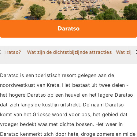
>
 Daratso?
Wat zijn de dichtstbijzijnde attracties in Daratso
Wat zijn 
Daratso is een toeristisch resort gelegen aan de
noordwestkust van Kreta. Het bestaat uit twee delen -
het hogere Daratso op een heuvel en het lagere Daratso
dat zich langs de kustlijn uitstrekt. De naam Daratso
komt van het Griekse woord voor bos, het gebied dat
vroeger bedekt was met dichte bossen. Het weer in
Daratso kenmerkt zich door hete, droge zomers en milde