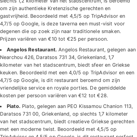
slechts 1,2 kilometer van het stadscentrum, is beroemd
om zijn authentieke Kretenzische gerechten en
gastvrijheid. Beoordeeld met 4,5/5 op TripAdvisor en
4,7/5 op Google, is deze taverna een must-visit voor
degenen die op zoek zijn naar traditionele smaken.
Prijzen variëren van €10 tot €25 per persoon.
Angelos Restaurant.
Angelos Restaurant, gelegen aan
Nearchou 426, Daratsos 731 34, Griekenland, 1,7
kilometer van het stadscentrum, biedt sfeer en Griekse
keuken. Beoordeeld met een 4,0/5 op TripAdvisor en een
4,7/5 op Google, is dit restaurant beroemd om zijn
vriendelijke service en royale porties. De gemiddelde
kosten per persoon variëren van €12 tot €28.
Piato.
Piato, gelegen aan PEO Kissamou Chanion 113,
Daratsos 731 00, Griekenland, op slechts 1,7 kilometer
van het stadscentrum, biedt creatieve Griekse gerechten
met een moderne twist. Beoordeeld met 4,5/5 op
TripAdvisor en 4,5/5 op Google, is dit restaurant perfect