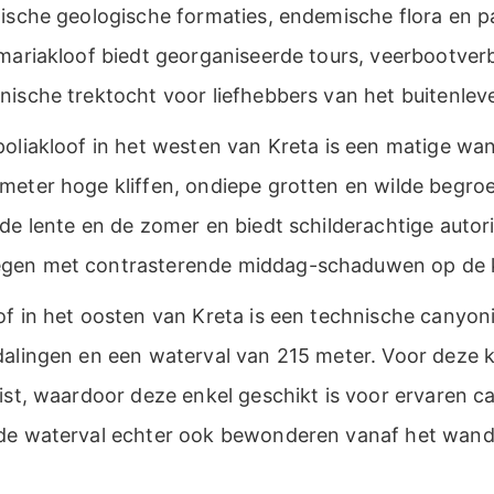
tische geologische formaties, endemische flora en 
amariakloof biedt georganiseerde tours, veerbootver
nische trektocht voor liefhebbers van het buitenlev
liakloof in het westen van Kreta is een matige wan
eter hoge kliffen, ondiepe grotten en wilde begroei
de lente en de zomer en biedt schilderachtige autori
gen met contrasterende middag-schaduwen op de 
f in het oosten van Kreta is een technische canyoni
dalingen en een waterval van 215 meter. Voor deze k
eist, waardoor deze enkel geschikt is voor ervaren 
de waterval echter ook bewonderen vanaf het wande