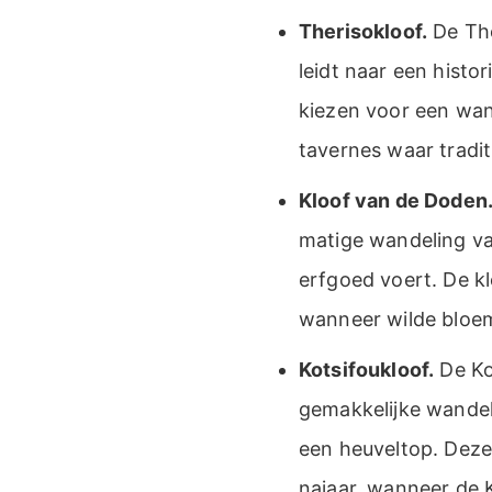
Therisokloof.
De The
leidt naar een histo
kiezen voor een wand
tavernes waar tradi
Kloof van de Doden
matige wandeling va
erfgoed voert. De kl
wanneer wilde bloem
Kotsifoukloof.
De Kot
gemakkelijke wandel
een heuveltop. Deze 
najaar, wanneer de K