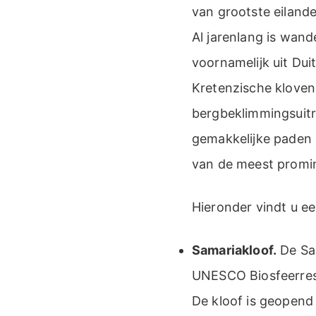
van grootste eilande
Al jarenlang is wand
voornamelijk uit Du
Kretenzische kloven
bergbeklimmingsuitr
gemakkelijke paden d
van de meest promin
Hieronder vindt u ee
Samariakloof.
De Sam
UNESCO Biosfeerrese
De kloof is geopend