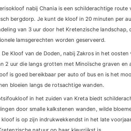
risokloof nabij Chania is een schilderachtige route 
risch bergdorp. Je kunt de kloof in 20 minuten per a
eling van 3 uur door het Kretenzische landschap, di
tionele lamsgerechten worden geserveerd.
.
De Kloof van de Doden, nabij Zakros in het oosten 
n 2 uur die langs grotten met Minoïsche graven en 
oof is goed bereikbaar per auto of bus en is het mooi
en bloeien langs de rotsachtige wanden.
sifoukloof in het zuiden van Kreta biedt schilderac
ingen door smalle kalkstenen wanden, wilde bloeme
kloof is op zijn indrukwekkendst in het late voorjaa
retenzische natuur op haar kleurrijkst is.