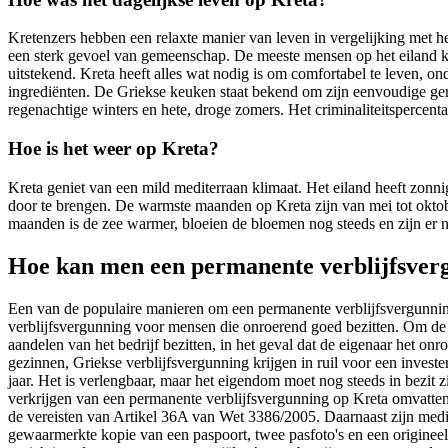
Kretenzers hebben een relaxte manier van leven in vergelijking met het
een sterk gevoel van gemeenschap. De meeste mensen op het eiland kenne
uitstekend. Kreta heeft alles wat nodig is om comfortabel te leven, 
ingrediënten. De Griekse keuken staat bekend om zijn eenvoudige ger
regenachtige winters en hete, droge zomers. Het criminaliteitspercentag
Hoe is het weer op Kreta?
Kreta geniet van een mild mediterraan klimaat. Het eiland heeft zonn
door te brengen. De warmste maanden op Kreta zijn van mei tot oktob
maanden is de zee warmer, bloeien de bloemen nog steeds en zijn er n
Hoe kan men een permanente verblijfsver
Een van de populaire manieren om een permanente verblijfsvergunning
verblijfsvergunning voor mensen die onroerend goed bezitten. Om de 
aandelen van het bedrijf bezitten, in het geval dat de eigenaar het o
gezinnen, Griekse verblijfsvergunning krijgen in ruil voor een inves
jaar. Het is verlengbaar, maar het eigendom moet nog steeds in bezit 
verkrijgen van een permanente verblijfsvergunning op Kreta omvatten e
de vereisten van Artikel 36A van Wet 3386/2005. Daarnaast zijn medisc
gewaarmerkte kopie van een paspoort, twee pasfoto's en een origineel u