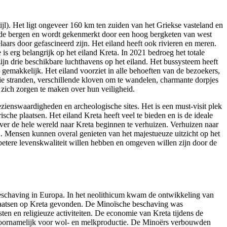
ijl). Het ligt ongeveer 160 km ten zuiden van het Griekse vasteland en
lende bergen en wordt gekenmerkt door een hoog bergketen van west
aars door gefascineerd zijn. Het eiland heeft ook rivieren en meren.
is erg belangrijk op het eiland Kreta. In 2021 bedroeg het totale
ijn drie beschikbare luchthavens op het eiland. Het bussysteem heeft
 gemakkelijk. Het eiland voorziet in alle behoeften van de bezoekers,
oie stranden, verschillende kloven om te wandelen, charmante dorpjes
 zich zorgen te maken over hun veiligheid.
ezienswaardigheden en archeologische sites. Het is een must-visit plek
sche plaatsen. Het eiland Kreta heeft veel te bieden en is de ideale
er de hele wereld naar Kreta beginnen te verhuizen. Verhuizen naar
n. Mensen kunnen overal genieten van het majestueuze uitzicht op het
 betere levenskwaliteit willen hebben en omgeven willen zijn door de
beschaving in Europa. In het neolithicum kwam de ontwikkeling van
e plaatsen op Kreta gevonden. De Minoïsche beschaving was
en en religieuze activiteiten. De economie van Kreta tijdens de
 voornamelijk voor wol- en melkproductie. De Minoërs verbouwden