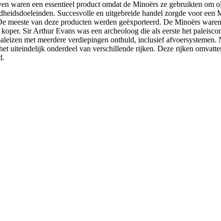
ijven waren een essentieel product omdat de Minoërs ze gebruikten om oli
heidsdoeleinden. Succesvolle en uitgebreide handel zorgde voor een M
De meeste van deze producten werden geëxporteerd. De Minoërs waren st
n koper. Sir Arthur Evans was een archeoloog die als eerste het paleis
 paleizen met meerdere verdiepingen onthuld, inclusief afvoersystemen
t uiteindelijk onderdeel van verschillende rijken. Deze rijken omvatte
d.