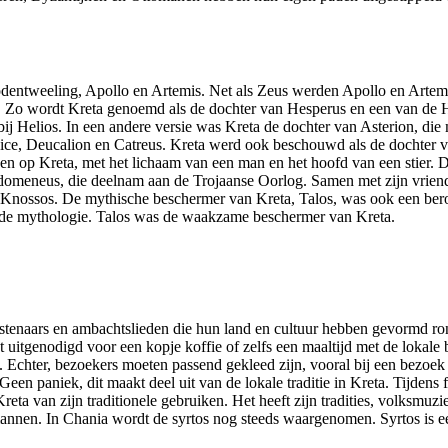
dentweeling, Apollo en Artemis. Net als Zeus werden Apollo en Artem
jn. Zo wordt Kreta genoemd als de dochter van Hesperus en een van de
ij Helios. In een andere versie was Kreta de dochter van Asterion, di
ice, Deucalion en Catreus. Kreta werd ook beschouwd als de dochter 
en op Kreta, met het lichaam van een man en het hoofd van een stier.
domeneus, die deelnam aan de Trojaanse Oorlog. Samen met zijn vrie
en Knossos. De mythische beschermer van Kreta, Talos, was ook een be
oude mythologie. Talos was de waakzame beschermer van Kreta.
tenaars en ambachtslieden die hun land en cultuur hebben gevormd rond
 uitgenodigd voor een kopje koffie of zelfs een maaltijd met de lokale 
ect. Echter, bezoekers moeten passend gekleed zijn, vooral bij een bez
een paniek, dit maakt deel uit van de lokale traditie in Kreta. Tijdens
Kreta van zijn traditionele gebruiken. Het heeft zijn tradities, volksm
 mannen. In Chania wordt de syrtos nog steeds waargenomen. Syrtos is 