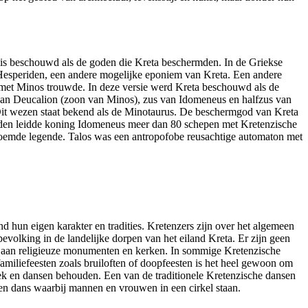
is beschouwd als de goden die Kreta beschermden. In de Griekse
 Hesperiden, een andere mogelijke eponiem van Kreta. Een andere
e met Minos trouwde. In deze versie werd Kreta beschouwd als de
van Deucalion (zoon van Minos), zus van Idomeneus en halfzus van
 Dit wezen staat bekend als de Minotaurus. De beschermgod van Kreta
nden leidde koning Idomeneus meer dan 80 schepen met Kretenzische
roemde legende. Talos was een antropofobe reusachtige automaton met
 hun eigen karakter en tradities. Kretenzers zijn over het algemeen
bevolking in de landelijke dorpen van het eiland Kreta. Er zijn geen
oek aan religieuze monumenten en kerken. In sommige Kretenzische
 familiefeesten zoals bruiloften of doopfeesten is het heel gewoon om
uziek en dansen behouden. Een van de traditionele Kretenzische dansen
een dans waarbij mannen en vrouwen in een cirkel staan.