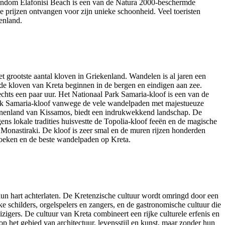
 rondom Elafonisi Beach is een van de Natura 2000-beschermde
ze prijzen ontvangen voor zijn unieke schoonheid. Veel toeristen
enland.
et grootste aantal kloven in Griekenland. Wandelen is al jaren een
 de kloven van Kreta beginnen in de bergen en eindigen aan zee.
hts een paar uur. Het Nationaal Park Samaria-kloof is een van de
ark Samaria-kloof vanwege de vele wandelpaden met majestueuze
binnenland van Kissamos, biedt een indrukwekkend landschap. De
ens lokale tradities huisvestte de Topolia-kloof feeën en de magische
p Monastiraki. De kloof is zeer smal en de muren rijzen honderden
ezoeken en de beste wandelpaden op Kreta.
 hun hart achterlaten. De Kretenzische cultuur wordt omringd door een
ke schilders, orgelspelers en zangers, en de gastronomische cultuur die
izigers. De cultuur van Kreta combineert een rijke culturele erfenis en
 het gebied van architectuur, levensstijl en kunst, maar zonder hun