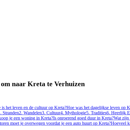
 om naar Kreta te Verhuizen
 is het leven en de cultuur op Kreta?
Hoe was het dagelijkse leven op K
. Stranden
2. Wandelen
3. Cultuur
4. Mythologie
5. Tradities
6. Heerlijk 
oop je een woning in Kreta?
Is onroerend goed duur in Kreta?
Wat zijn
toren moet je overwegen voordat je een auto huurt op Kreta?
Hoeveel k