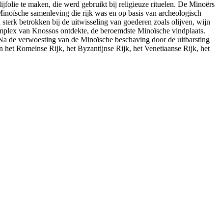
jfolie te maken, die werd gebruikt bij religieuze rituelen. De Minoërs
inoïsche samenleving die rijk was en op basis van archeologisch
erk betrokken bij de uitwisseling van goederen zoals olijven, wijn
complex van Knossos ontdekte, de beroemdste Minoïsche vindplaats.
. Na de verwoesting van de Minoïsche beschaving door de uitbarsting
n het Romeinse Rijk, het Byzantijnse Rijk, het Venetiaanse Rijk, het