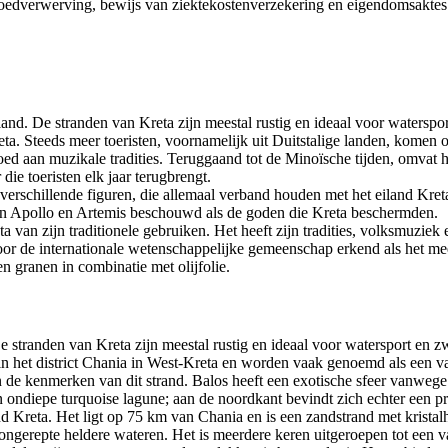
goedverwerving, bewijs van ziektekostenverzekering en eigendomsaktes
land. De stranden van Kreta zijn meestal rustig en ideaal voor waters
reta. Steeds meer toeristen, voornamelijk uit Duitstalige landen, komen
d aan muzikale tradities. Teruggaand tot de Minoïsche tijden, omvat h
die toeristen elk jaar terugbrengt.
verschillende figuren, die allemaal verband houden met het eiland Kre
en Apollo en Artemis beschouwd als de goden die Kreta beschermden.
a van zijn traditionele gebruiken. Het heeft zijn tradities, volksmuzie
 de internationale wetenschappelijke gemeenschap erkend als het mee
en granen in combinatie met olijfolie.
De stranden van Kreta zijn meestal rustig en ideaal voor watersport e
n het district Chania in West-Kreta en worden vaak genoemd als een van
 de kenmerken van dit strand. Balos heeft een exotische sfeer vanwege
een ondiepe turquoise lagune; aan de noordkant bevindt zich echter een p
nd Kreta. Het ligt op 75 km van Chania en is een zandstrand met kristal
ngerepte heldere wateren. Het is meerdere keren uitgeroepen tot een va