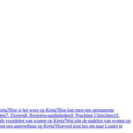
reta?
Hoe is het weer op Kreta?
Hoe kan men een permanente
Eten
7. Dorpen
8. Bezienswaardigheden
9. Prachtige Uitzichten
10.
 de voordelen van wonen op Kreta?
Wat zijn de nadelen van wonen op
ost een autoverhuur op Kreta?
Hoeveel kost het om naar Loutro te