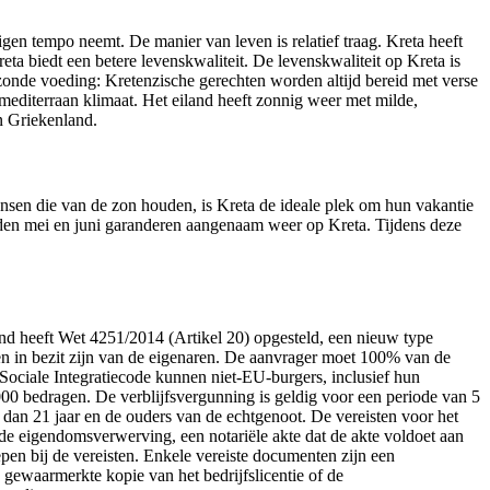
igen tempo neemt. De manier van leven is relatief traag. Kreta heeft
eta biedt een betere levenskwaliteit. De levenskwaliteit op Kreta is
ezonde voeding: Kretenzische gerechten worden altijd bereid met verse
editerraan klimaat. Het eiland heeft zonnig weer met milde,
in Griekenland.
ensen die van de zon houden, is Kreta de ideale plek om hun vakantie
nden mei en juni garanderen aangenaam weer op Kreta. Tijdens deze
nd heeft Wet 4251/2014 (Artikel 20) opgesteld, een nieuw type
en in bezit zijn van de eigenaren. De aanvrager moet 100% van de
 Sociale Integratiecode kunnen niet-EU-burgers, inclusief hun
000 bedragen. De verblijfsvergunning is geldig voor een periode van 5
 dan 21 jaar en de ouders van de echtgenoot. De vereisten voor het
 de eigendomsverwerving, een notariële akte dat de akte voldoet aan
pen bij de vereisten. Enkele vereiste documenten zijn een
n gewaarmerkte kopie van het bedrijfslicentie of de