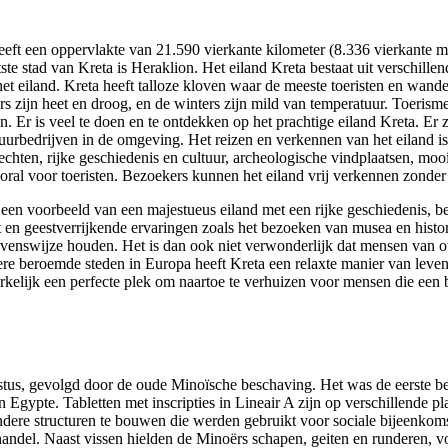
eeft een oppervlakte van 21.590 vierkante kilometer (8.336 vierkante m
te stad van Kreta is Heraklion. Het eiland Kreta bestaat uit verschil
et eiland. Kreta heeft talloze kloven waar de meeste toeristen en wandel
 zijn heet en droog, en de winters zijn mild van temperatuur. Toerisme 
Er is veel te doen en te ontdekken op het prachtige eiland Kreta. Er z
rhuurbedrijven in de omgeving. Het reizen en verkennen van het eiland is
echten, rijke geschiedenis en cultuur, archeologische vindplaatsen, mo
ooral voor toeristen. Bezoekers kunnen het eiland vrij verkennen zonder
 een voorbeeld van een majestueus eiland met een rijke geschiedenis, b
 en geestverrijkende ervaringen zoals het bezoeken van musea en histori
enswijze houden. Het is dan ook niet verwonderlijk dat mensen van ov
ndere beroemde steden in Europa heeft Kreta een relaxte manier van leve
werkelijk een perfecte plek om naartoe te verhuizen voor mensen die een
istus, gevolgd door de oude Minoïsche beschaving. Het was de eerste 
en Egypte. Tabletten met inscripties in Lineair A zijn op verschillend
ndere structuren te bouwen die werden gebruikt voor sociale bijeenkomst
handel. Naast vissen hielden de Minoërs schapen, geiten en runderen,