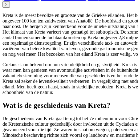
>
Kreta is de meest bevolkte en grootste van de Griekse eilanden. Het h
ongeveer 100 km ten zuidwesten van Anatolië. De hoofdstad en groots
naar oost. De bergen zijn kenmerkend voor de unieke uitstraling van h
Het klimaat van Kreta varieert van gematigd tot subtropisch. De zomers
aantal binnenkomende luchtaankomsten op Kreta ongeveer 2,8 miljoen. 
een regelmatige dienstregeling. Er zijn verschillende taxi- en autove
variërend van betere kwaliteit van leven, gezonde gastronomische ger
en nog veel meer. Het bezoeken van het eiland Kreta is zeer veilig, v
Cretans staan bekend om hun vriendelijkheid en gastvrijheid. Kreta is
waar men kan genieten van avontuurlijke activiteiten in de buitenlucht
vakantiebestemming voor mensen die van geschiedenis en het oude lev
Kreta zal zeker de levenskwaliteit verbeteren. In vergelijking met a
eiland. Men heeft geen haast, zoals in stedelijke gebieden. Kreta is 
schoonheid van de natuur.
Wat is de geschiedenis van Kreta?
De geschiedenis van Kreta gaat terug tot het 7e millennium voor Chr
de Kretenzische cultuur gedeeltelijk door invloeden uit de Cycladen 
geavanceerd voor die tijd. Ze waren in staat om wegen, paleizen en a
Minoïsche beschaving richtte zich vooral op landbouw en maritieme 