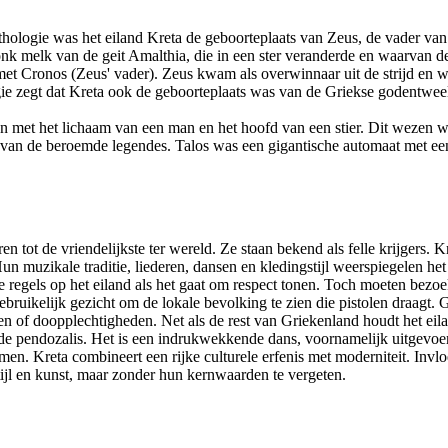
ologie was het eiland Kreta de geboorteplaats van Zeus, de vader va
nk melk van de geit Amalthia, die in een ster veranderde en waarvan 
 met Cronos (Zeus' vader). Zeus kwam als overwinnaar uit de strijd en 
e zegt dat Kreta ook de geboorteplaats was van de Griekse godentweel
en met het lichaam van een man en het hoofd van een stier. Dit wezen
van de beroemde legendes. Talos was een gigantische automaat met een
 tot de vriendelijkste ter wereld. Ze staan bekend als felle krijgers. K
un muzikale traditie, liederen, dansen en kledingstijl weerspiegelen het
 regels op het eiland als het gaat om respect tonen. Toch moeten bezoek
ikelijk gezicht om de lokale bevolking te zien die pistolen draagt. Gee
n of doopplechtigheden. Net als de rest van Griekenland houdt het eiland
de pendozalis. Het is een indrukwekkende dans, voornamelijk uitgevoe
n. Kreta combineert een rijke culturele erfenis met moderniteit. Invl
ijl en kunst, maar zonder hun kernwaarden te vergeten.