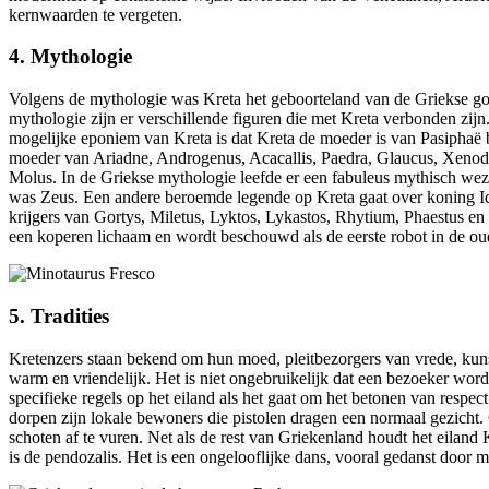
kernwaarden te vergeten.
4. Mythologie
Volgens de mythologie was Kreta het geboorteland van de Griekse go
mythologie zijn er verschillende figuren die met Kreta verbonden zi
mogelijke eponiem van Kreta is dat Kreta de moeder is van Pasiphaë b
moeder van Ariadne, Androgenus, Acacallis, Paedra, Glaucus, Xenod
Molus. In de Griekse mythologie leefde er een fabuleus mythisch wez
was Zeus. Een andere beroemde legende op Kreta gaat over koning I
krijgers van Gortys, Miletus, Lyktos, Lykastos, Rhytium, Phaestus 
een koperen lichaam en wordt beschouwd als de eerste robot in de 
5. Tradities
Kretenzers staan bekend om hun moed, pleitbezorgers van vrede, kuns
warm en vriendelijk. Het is niet ongebruikelijk dat een bezoeker wordt
specifieke regels op het eiland als het gaat om het betonen van resp
dorpen zijn lokale bewoners die pistolen dragen een normaal gezicht. G
schoten af te vuren. Net als de rest van Griekenland houdt het eiland 
is de pendozalis. Het is een ongelooflijke dans, vooral gedanst door