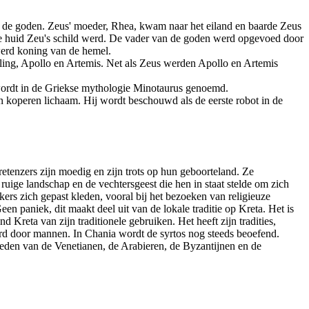
n de goden. Zeus' moeder, Rhea, kwam naar het eiland en baarde Zeus
de huid Zeu's schild werd. De vader van de goden werd opgevoed door
werd koning van de hemel.
ing, Apollo en Artemis. Net als Zeus werden Apollo en Artemis
 wordt in de Griekse mythologie Minotaurus genoemd.
 koperen lichaam. Hij wordt beschouwd als de eerste robot in de
retenzers zijn moedig en zijn trots op hun geboorteland. Ze
 ruige landschap en de vechtersgeest die hen in staat stelde om zich
ers zich gepast kleden, vooral bij het bezoeken van religieuze
n paniek, dit maakt deel uit van de lokale traditie op Kreta. Het is
 Kreta van zijn traditionele gebruiken. Het heeft zijn tradities,
rd door mannen. In Chania wordt de syrtos nog steeds beoefend.
oeden van de Venetianen, de Arabieren, de Byzantijnen en de