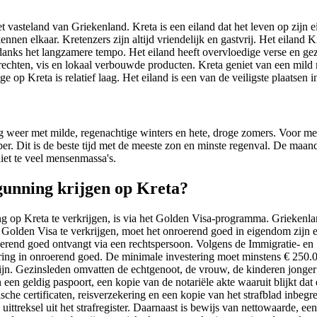
 vasteland van Griekenland. Kreta is een eiland dat het leven op zijn e
n elkaar. Kretenzers zijn altijd vriendelijk en gastvrij. Het eiland Kr
ondanks het langzamere tempo. Het eiland heeft overvloedige verse en g
echten, vis en lokaal verbouwde producten. Kreta geniet van een mild m
e op Kreta is relatief laag. Het eiland is een van de veiligste plaatsen 
ig weer met milde, regenachtige winters en hete, droge zomers. Voor m
er. Dit is de beste tijd met de meeste zon en minste regenval. De maa
iet te veel mensenmassa's.
gunning krijgen op Kreta?
 op Kreta te verkrijgen, is via het Golden Visa-programma. Griekenla
Golden Visa te verkrijgen, moet het onroerend goed in eigendom zijn 
nroerend goed ontvangt via een rechtspersoon. Volgens de Immigratie- en
tering in onroerend goed. De minimale investering moet minstens € 250.
zijn. Gezinsleden omvatten de echtgenoot, de vrouw, de kinderen jonger
en geldig paspoort, een kopie van de notariële akte waaruit blijkt dat
he certificaten, reisverzekering en een kopie van het strafblad inbegre
ittreksel uit het strafregister. Daarnaast is bewijs van nettowaarde, ee