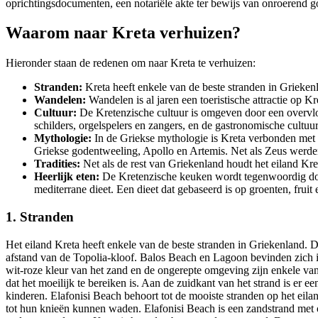
oprichtingsdocumenten, een notariële akte ter bewijs van onroerend 
Waarom naar Kreta verhuizen?
Hieronder staan de redenen om naar Kreta te verhuizen:
Stranden:
Kreta heeft enkele van de beste stranden in Grieken
Wandelen:
Wandelen is al jaren een toeristische attractie op K
Cultuur:
De Kretenzische cultuur is omgeven door een overvloe
schilders, orgelspelers en zangers, en de gastronomische cultuur 
Mythologie:
In de Griekse mythologie is Kreta verbonden met 
Griekse godentweeling, Apollo en Artemis. Net als Zeus werd
Tradities:
Net als de rest van Griekenland houdt het eiland Kret
Heerlijk eten:
De Kretenzische keuken wordt tegenwoordig door
mediterrane dieet. Een dieet dat gebaseerd is op groenten, fruit 
1. Stranden
Het eiland Kreta heeft enkele van de beste stranden in Griekenland. 
afstand van de Topolia-kloof. Balos Beach en Lagoon bevinden zich i
wit-roze kleur van het zand en de ongerepte omgeving zijn enkele van
dat het moeilijk te bereiken is. Aan de zuidkant van het strand is er 
kinderen. Elafonisi Beach behoort tot de mooiste stranden op het eila
tot hun knieën kunnen waden. Elafonisi Beach is een zandstrand met o