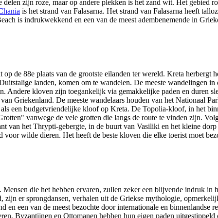
 delen zijn roze, maar op andere plekken is het zand wit. Het gebied
 Chania
is het strand van Falasarna. Het strand van Falasarna heeft tallo
 Beach is indrukwekkend en een van de meest adembenemende in Griek
t op de 88e plaats van de grootste eilanden ter wereld. Kreta herbergt h
 uit Duitstalige landen, komen om te wandelen. De meeste wandelingen in
Andere kloven zijn toegankelijk via gemakkelijke paden en duren slec
ark van Griekenland. De meeste wandelaars houden van het Nationaal P
als een budgetvriendelijke kloof op Kreta. De Topolia-kloof, in het 
rotten" vanwege de vele grotten die langs de route te vinden zijn. Volg
t van het Thrypti-gebergte, in de buurt van Vasiliki en het kleine dor
d voor wilde dieren. Het heeft de beste kloven die elke toerist moet b
n. Mensen die het hebben ervaren, zullen zeker een blijvende indruk in
d, zijn er sprongdansen, verhalen uit de Griekse mythologie, opmerkelij
land en een van de meest bezochte door internationale en binnenlandse re
eren, Byzantijnen en Ottomanen hebben hun eigen paden uitgestippeld op