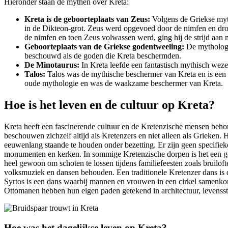
Hieronder staan de mythen over Kreta:
Kreta is de geboorteplaats van Zeus:
Volgens de Griekse myth
in de Dikteon-grot. Zeus werd opgevoed door de nimfen en dro
de nimfen en toen Zeus volwassen werd, ging hij de strijd aan
Geboorteplaats van de Griekse godentweeling:
De mythologi
beschouwd als de goden die Kreta beschermden.
De Minotaurus:
In Kreta leefde een fantastisch mythisch wez
Talos:
Talos was de mythische beschermer van Kreta en is een 
oude mythologie en was de waakzame beschermer van Kreta.
Hoe is het leven en de cultuur op Kreta?
Kreta heeft een fascinerende cultuur en de Kretenzische mensen behoren
beschouwen zichzelf altijd als Kretenzers en niet alleen als Grieken. H
eeuwenlang staande te houden onder bezetting. Er zijn geen specifieke
monumenten en kerken. In sommige Kretenzische dorpen is het een gebru
heel gewoon om schoten te lossen tijdens familiefeesten zoals bruilofte
volksmuziek en dansen behouden. Een traditionele Kretenzer dans is 
Syrtos is een dans waarbij mannen en vrouwen in een cirkel samenkome
Ottomanen hebben hun eigen paden getekend in architectuur, levensst
Hoe was het dagelijkse leven op Kreta?