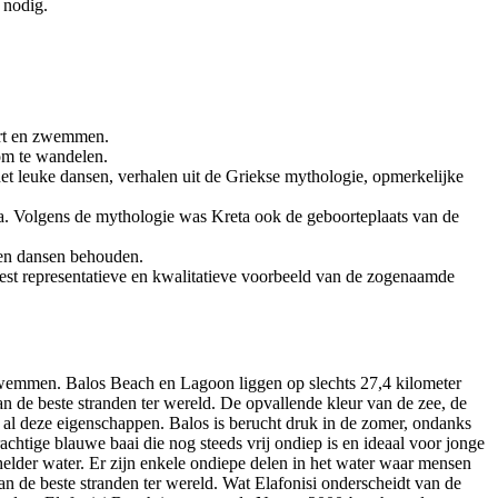
 nodig.
port en zwemmen.
 om te wandelen.
et leuke dansen, verhalen uit de Griekse mythologie, opmerkelijke
ta. Volgens de mythologie was Kreta ook de geboorteplaats van de
k en dansen behouden.
st representatieve en kwalitatieve voorbeeld van de zogenaamde
n zwemmen. Balos Beach en Lagoon liggen op slechts 27,4 kilometer
 de beste stranden ter wereld. De opvallende kleur van de zee, de
 al deze eigenschappen. Balos is berucht druk in de zomer, ondanks
rachtige blauwe baai die nog steeds vrij ondiep is en ideaal voor jonge
helder water. Er zijn enkele ondiepe delen in het water waar mensen
n de beste stranden ter wereld. Wat Elafonisi onderscheidt van de