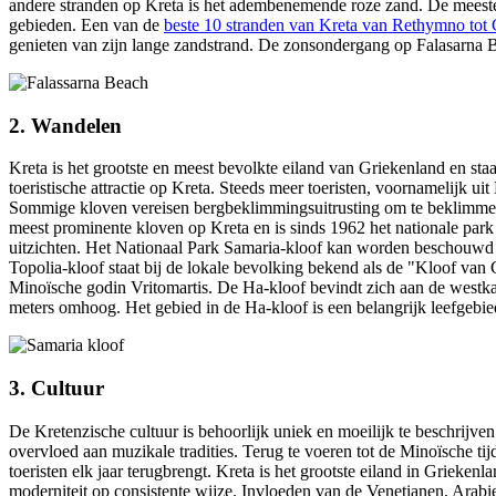
andere stranden op Kreta is het adembenemende roze zand. De meeste
gebieden. Een van de
beste 10 stranden van Kreta van Rethymno tot
genieten van zijn lange zandstrand. De zonsondergang op Falasarna
2. Wandelen
Kreta is het grootste en meest bevolkte eiland van Griekenland en staa
toeristische attractie op Kreta. Steeds meer toeristen, voornamelijk
Sommige kloven vereisen bergbeklimmingsuitrusting om te beklimmen. 
meest prominente kloven op Kreta en is sinds 1962 het nationale p
uitzichten. Het Nationaal Park Samaria-kloof kan worden beschouwd 
Topolia-kloof staat bij de lokale bevolking bekend als de "Kloof van G
Minoïsche godin Vritomartis. De Ha-kloof bevindt zich aan de westkan
meters omhoog. Het gebied in de Ha-kloof is een belangrijk leefgebie
3. Cultuur
De Kretenzische cultuur is behoorlijk uniek en moeilijk te beschrijve
overvloed aan muzikale tradities. Terug te voeren tot de Minoïsche tij
toeristen elk jaar terugbrengt. Kreta is het grootste eiland in Grieken
moderniteit op consistente wijze. Invloeden van de Venetianen, Arabi