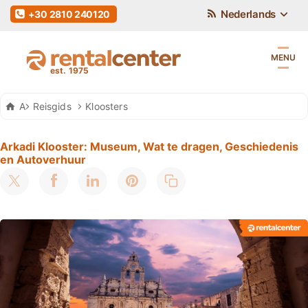
Nederlands
+30 2810 240120
MENU
Auto Huren Kreta
Reisgids
Kloosters
Arkadi Klooster: Museum, Wat te dragen, Geschiedenis
en Autoverhuur