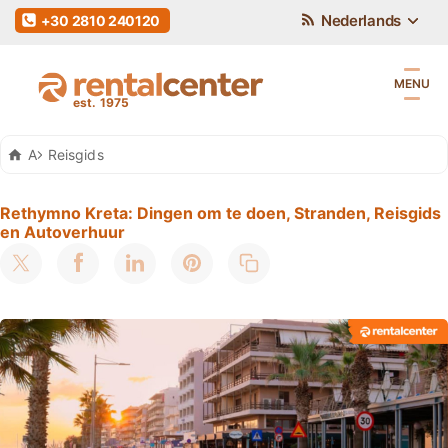
Nederlands
+30 2810 240120
MENU
Auto Huren Kreta
Reisgids
Rethymno Kreta: Dingen om te doen, Stranden, Reisgids
en Autoverhuur