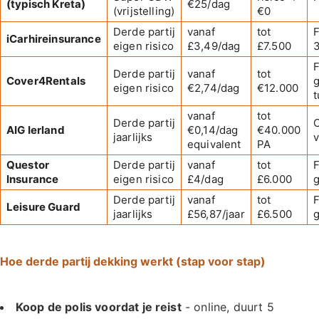
(typisch Kreta)
€25/dag
(vrijstelling)
€0
Derde partij
vanaf
tot
F
iCarhireinsurance
eigen risico
£3,49/dag
£7.500
Derde partij
vanaf
tot
Cover4Rentals
eigen risico
€2,74/dag
€12.000
vanaf
tot
Derde partij
C
AIG Ierland
€0,14/dag
€40.000
jaarlijks
v
equivalent
PA
Questor
Derde partij
vanaf
tot
Insurance
eigen risico
£4/dag
£6.000
Derde partij
vanaf
tot
Leisure Guard
jaarlijks
£56,87/jaar
£6.500
Hoe derde partij dekking werkt (stap voor stap)
Koop de polis voordat je reist
- online, duurt 5