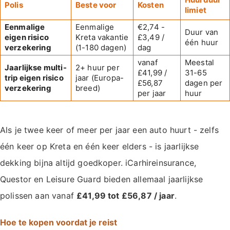
Polis
Beste voor
Kosten
limiet
Eenmalige
Eenmalige
€2,74 -
Duur van
eigen risico
Kreta vakantie
£3,49 /
één huur
verzekering
(1-180 dagen)
dag
vanaf
Meestal
Jaarlijkse multi-
2+ huur per
£41,99 /
31-65
trip eigen risico
jaar (Europa-
£56,87
dagen per
verzekering
breed)
per jaar
huur
Als je twee keer of meer per jaar een auto huurt - zelfs
één keer op Kreta en één keer elders - is jaarlijkse
dekking bijna altijd goedkoper. iCarhireinsurance,
Questor en Leisure Guard bieden allemaal jaarlijkse
polissen aan vanaf
£41,99 tot £56,87 / jaar
.
Hoe te kopen voordat je reist