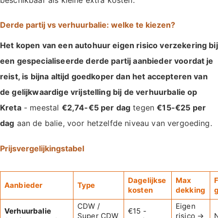
Derde partij vs verhuurbalie: welke te kiezen?
Het kopen van een autohuur eigen risico verzekering bij
een gespecialiseerde derde partij aanbieder voordat je
reist, is bijna altijd goedkoper dan het accepteren van
de gelijkwaardige vrijstelling bij de verhuurbalie op
Kreta
- meestal
€2,74-€5 per dag
tegen
€15-€25 per
dag
aan de balie, voor hetzelfde niveau van vergoeding.
Prijsvergelijkingstabel
Dagelijkse
Max
Aanbieder
Type
kosten
dekking
CDW /
Eigen
Verhuurbalie
€15 -
Super CDW
risico →
N