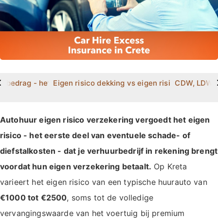
>
ar bedrag - hetzelfde, andere naam
Eigen risico dekking vs eigen risico afkoop - h
CDW, LDW, e
Autohuur eigen risico verzekering vergoedt het eigen
risico - het eerste deel van eventuele schade- of
diefstalkosten - dat je verhuurbedrijf in rekening brengt
voordat hun eigen verzekering betaalt.
Op Kreta
varieert het eigen risico van een typische huurauto van
€1000 tot €2500
, soms tot de volledige
vervangingswaarde van het voertuig bij premium