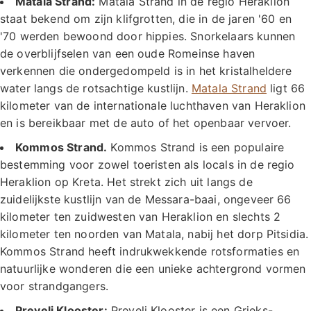
Matala Strand:
Matala Strand in de regio Heraklion
staat bekend om zijn klifgrotten, die in de jaren '60 en
'70 werden bewoond door hippies. Snorkelaars kunnen
de overblijfselen van een oude Romeinse haven
verkennen die ondergedompeld is in het kristalheldere
water langs de rotsachtige kustlijn.
Matala Strand
ligt 66
kilometer van de internationale luchthaven van Heraklion
en is bereikbaar met de auto of het openbaar vervoer.
Kommos Strand.
Kommos Strand is een populaire
bestemming voor zowel toeristen als locals in de regio
Heraklion op Kreta. Het strekt zich uit langs de
zuidelijkste kustlijn van de Messara-baai, ongeveer 66
kilometer ten zuidwesten van Heraklion en slechts 2
kilometer ten noorden van Matala, nabij het dorp Pitsidia.
Kommos Strand heeft indrukwekkende rotsformaties en
natuurlijke wonderen die een unieke achtergrond vormen
voor strandgangers.
Preveli Klooster:
Preveli Klooster is een Grieks-