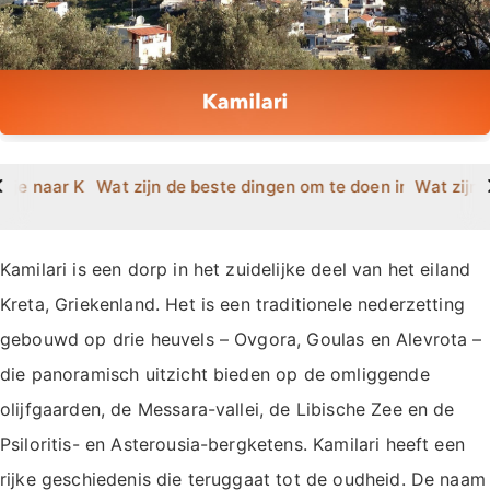
>
 je naar Kamilari gaat?
Wat zijn de beste dingen om te doen in Kamilari?
Wat zijn 
Kamilari is een dorp in het zuidelijke deel van het eiland
Kreta, Griekenland. Het is een traditionele nederzetting
gebouwd op drie heuvels – Ovgora, Goulas en Alevrota –
die panoramisch uitzicht bieden op de omliggende
olijfgaarden, de Messara-vallei, de Libische Zee en de
Psiloritis- en Asterousia-bergketens. Kamilari heeft een
rijke geschiedenis die teruggaat tot de oudheid. De naam