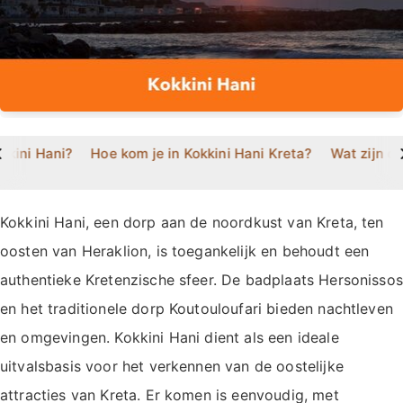
>
okkini Hani?
Hoe kom je in Kokkini Hani Kreta?
Wat zijn d
Kokkini Hani, een dorp aan de noordkust van Kreta, ten
oosten van Heraklion, is toegankelijk en behoudt een
authentieke Kretenzische sfeer. De badplaats Hersonissos
en het traditionele dorp Koutouloufari bieden nachtleven
en omgevingen. Kokkini Hani dient als een ideale
uitvalsbasis voor het verkennen van de oostelijke
attracties van Kreta. Er komen is eenvoudig, met