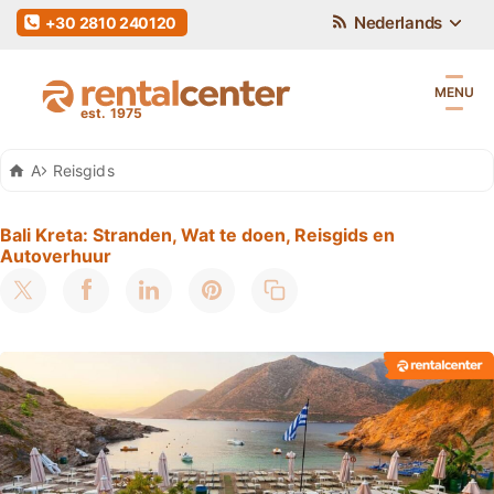
Nederlands
+30 2810 240120
MENU
Auto Huren Kreta
Reisgids
Bali Kreta: Stranden, Wat te doen, Reisgids en
Autoverhuur