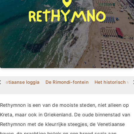
>
enetiaanse loggia
De Rimondi-fontein
Het historisch v
Rethymnon is een van de mooiste steden, niet alleen op
Kreta, maar ook in Griekenland. De oude binnenstad van
Rethymnon met de kleurrijke steegjes, de Venetiaanse
haven, de prachtige hotels en een breed scala aan