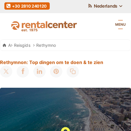
Nederlands
+30 2810 240120
MENU
Auto Huren Kreta
Reisgids
Rethymno
Rethymnon: Top dingen om te doen & te zien