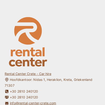
Reservering
Cabrio Huren Kreta
Huurvoorwaarden & Verzekering
Hybride Auto Huren Kreta
Over ons
Elektrische Auto huren Kreta
Locaties
Kreta Auto Huren Zonder Kredietkaart
Veel gestelde vragen
Jonge Bestuurder / Studentenauto Huren Kreta
Contact
One way Auto Huren Kreta
Kreta Reisgids
Mijn Reservering
Rental Center Crete - Car hire
Hoofdkantoor:
Nidas 1
,
Heraklion
,
Kreta
,
Griekenland
71307
+30 2810 240120
+30 2810 240120
info@rental-center-crete.com