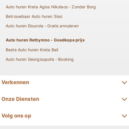
Auto huren Kreta Agios Nikolaos - Zonder Borg
Betrouwbaar Auto huren Sissi
Auto huren Elounda - Gratis annuleren
Auto huren Rethymno - Goedkope prijs
Beste Auto huren Kreta Bali
Auto huren Georgioupolis - Booking
Verkennen
Lange termijn autohuur op Kreta
Onze Diensten
Premium autohuur op Kreta
Automodellen
Volg ons op
Minivanverhuur op Kreta
Aanbiedingen
Kreta SUV huren