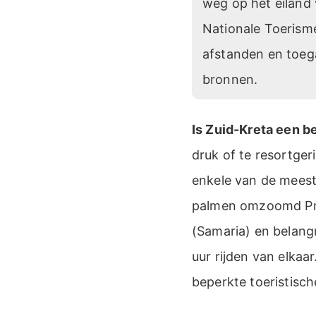
weg op het eiland 
Nationale Toerism
afstanden en toega
bronnen.
Is Zuid-Kreta een 
druk of te resortger
enkele van de meest
palmen omzoomd Prev
(Samaria) en belangr
uur rijden van elka
beperkte toeristisch