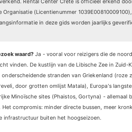
verkend. Rental Center Crete is officieel erkend doo
e Organisatie (Licentienummer 1039E00810009100), 
ngsinformatie in deze gids worden jaarlijks geverifi
bezoek waard?
Ja - vooral voor reizigers die de noor
icht vinden. De kustlijn van de Libische Zee in Zuid-
 onderscheidende stranden van Griekenland (roze z
eli, door grotten omlijst Matala), Europa's langst
ijke Minoïsche sites (Phaistos, Gortyna) - allemaal
ar. Het compromis: minder directe bussen, meer kro
e infrastructuur buiten het hoogseizoen.