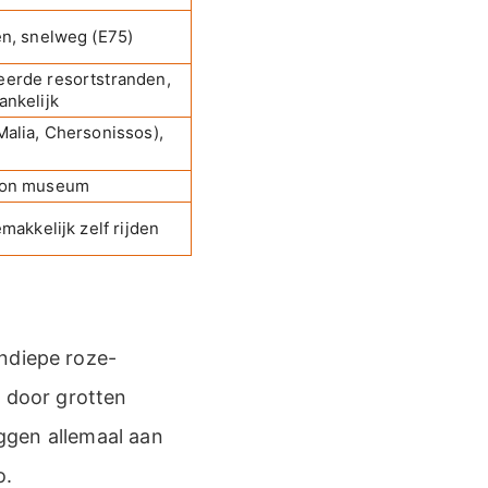
en, snelweg (E75)
eerde resortstranden,
ankelijk
Malia, Chersonissos),
ion museum
emakkelijk zelf rijden
ondiepe roze-
e door grotten
iggen allemaal aan
o.