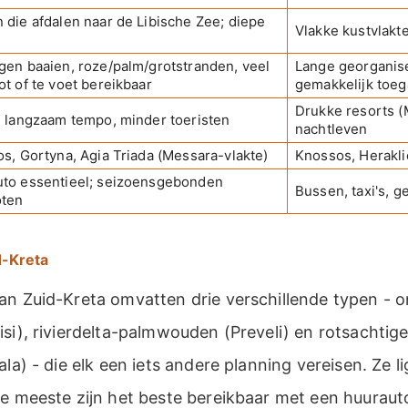
 die afdalen naar de Libische Zee; diepe
Vlakke kustvlakt
gen baaien, roze/palm/grotstranden, veel
Lange georganis
ot of te voet bereikbaar
gemakkelijk toeg
Drukke resorts (
, langzaam tempo, minder toeristen
nachtleven
os, Gortyna, Agia Triada (Messara-vlakte)
Knossos, Herakl
to essentieel; seizoensgebonden
Bussen, taxi's, g
oten
d-Kreta
an Zuid-Kreta omvatten drie verschillende typen - 
si), rivierdelta-palmwouden (Preveli) en rotsachtig
ala) - die elk een iets andere planning vereisen. Ze l
de meeste zijn het beste bereikbaar met een huuraut