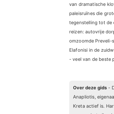
van dramatische klo
paleisruïnes die gr
tegenstelling tot de
reizen: autovrije do
omzoomde Preveli-st
Elafonisi in de zuidw
- veel van de beste
Over deze gids
- D
Anapliotis, eigena
Kreta actief is. Ha