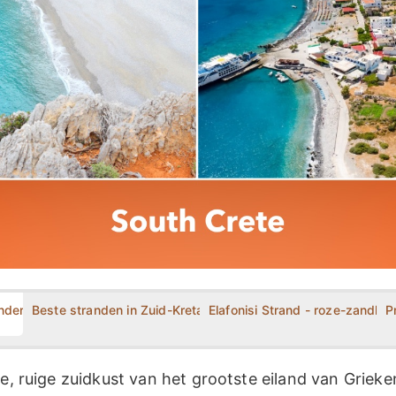
nders dan Noord-Kreta?
Beste stranden in Zuid-Kreta
Elafonisi Strand - roze-zandla
P
de, ruige zuidkust van het grootste eiland van Griek