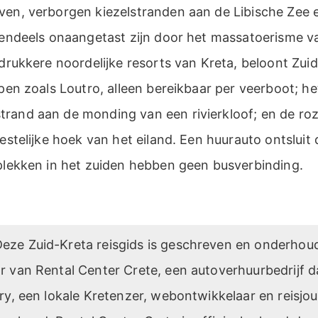
ven, verborgen kiezelstranden aan de Libische Zee 
otendeels onaangetast zijn door het massatoerisme v
 drukkere noordelijke resorts van Kreta, beloont Zu
rpen zoals Loutro, alleen bereikbaar per veerboot; h
rand aan de monding van een rivierkloof; en de ro
estelijke hoek van het eiland. Een huurauto ontsluit d
 plekken in het zuiden hebben geen busverbinding.
eze Zuid-Kreta reisgids is geschreven en onderhou
ar van Rental Center Crete, een autoverhuurbedrijf d
rry, een lokale Kretenzer, webontwikkelaar en reisjour