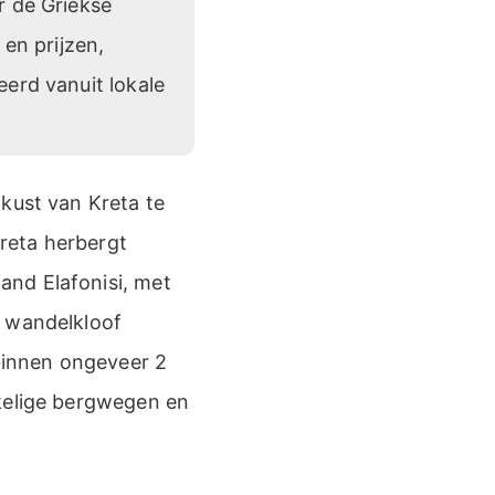
r de Griekse
en prijzen,
eerd vanuit lokale
dkust van Kreta te
Kreta herbergt
and Elafonisi, met
e wandelkloof
 binnen ongeveer 2
nkelige bergwegen en