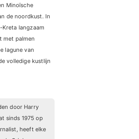
en Minoïsche
an de noordkust. In
id-Kreta langzaam
et met palmen
ze lagune van
e volledige kustlijn
den door Harry
at sinds 1975 op
nalist, heeft elke