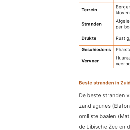
Bergen
Terrein
kloven
Afgele
Stranden
per bo
Drukte
Rustig
Geschiedenis
Phaist
Huurau
Vervoer
veerb
Beste stranden in Zui
De beste stranden v
zandlagunes (Elafoni
omlijste baaien (Mat
de Libische Zee en 