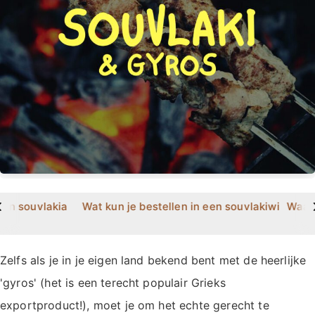
>
 en souvlakia
Wat kun je bestellen in een souvlakiwinkel?
Waar 
Zelfs als je in je eigen land bekend bent met de heerlijke
'gyros' (het is een terecht populair Grieks
exportproduct!), moet je om het echte gerecht te