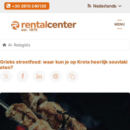
Nederlands
+30 2810 240120
MENU
Auto Huren Kreta
Reisgids
Grieks streetfood: waar kun je op Kreta heerlijk souvlaki
eten?