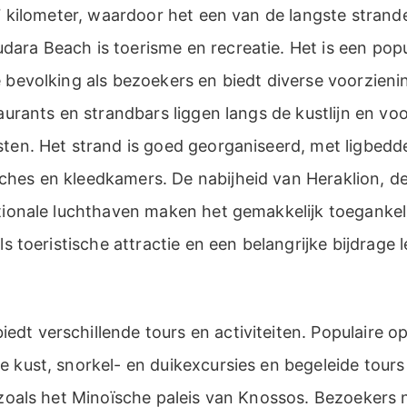
 7 kilometer, waardoor het een van de langste strande
ara Beach is toerisme en recreatie. Het is een pop
 bevolking als bezoekers en biedt diverse voorzienin
taurants en strandbars liggen langs de kustlijn en voo
ten. Het strand is goed georganiseerd, met ligbedde
hes en kleedkamers. De nabijheid van Heraklion, d
tionale luchthaven maken het gemakkelijk toegankeli
ls toeristische attractie en een belangrijke bijdrage 
t verschillende tours en activiteiten. Populaire opt
 kust, snorkel- en duikexcursies en begeleide tours
s zoals het Minoïsche paleis van Knossos. Bezoekers