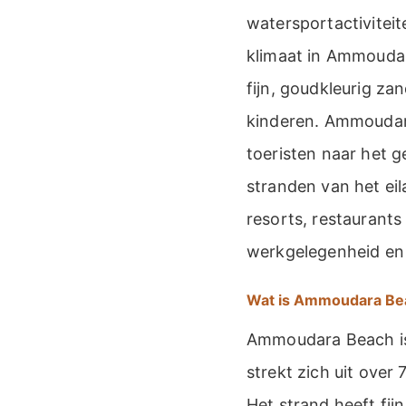
watersportactivitei
klimaat in Ammoudar
fijn, goudkleurig za
kinderen. Ammoudara
toeristen naar het g
stranden van het e
resorts, restaurants
werkgelegenheid en
Wat is Ammoudara Be
Ammoudara Beach is 
strekt zich uit over
Het strand heeft fij