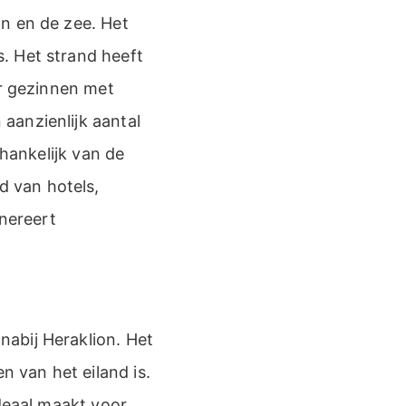
n en de zee. Het
. Het strand heeft
or gezinnen met
aanzienlijk aantal
fhankelijk van de
 van hotels,
enereert
abij Heraklion. Het
n van het eiland is.
ideaal maakt voor