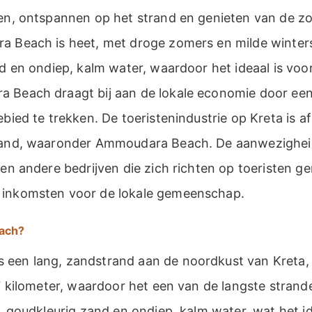
ten, ontspannen op het strand en genieten van de zo
a Beach is heet, met droge zomers en milde winters
nd en ondiep, kalm water, waardoor het ideaal is vo
 Beach draagt bij aan de lokale economie door een 
ebied te trekken. De toeristenindustrie op Kreta is a
iland, waaronder Ammoudara Beach. De aanwezigheid
 en andere bedrijven die zich richten op toeristen g
 inkomsten voor de lokale gemeenschap.
ach?
een lang, zandstrand aan de noordkust van Kreta, n
 7 kilometer, waardoor het een van de langste strande
n, goudkleurig zand en ondiep, kalm water, wat het 