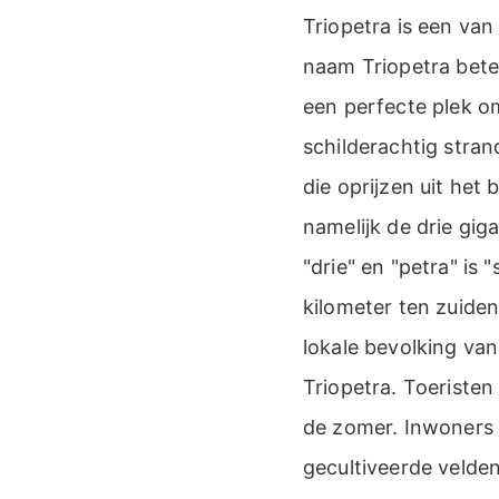
Triopetra is een van
naam Triopetra betek
een perfecte plek om
schilderachtig str
die oprijzen uit he
namelijk de drie gig
"drie" en "petra" is 
kilometer ten zuide
lokale bevolking va
Triopetra. Toeriste
de zomer. Inwoners 
gecultiveerde velden 