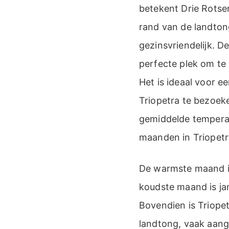
betekent Drie Rotse
rand van de landtong
gezinsvriendelijk. D
perfecte plek om te 
Het is ideaal voor e
Triopetra te bezoek
gemiddelde temperat
maanden in Triopetra 
De warmste maand is
koudste maand is ja
Bovendien is Triopet
landtong, vaak aange