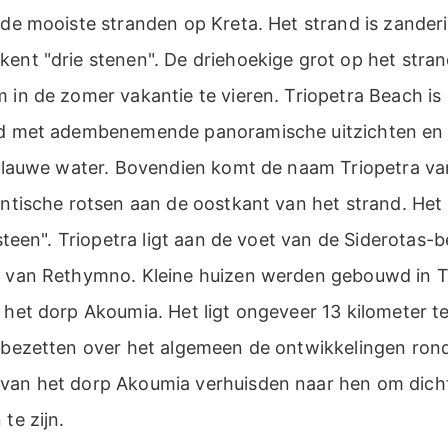
 de mooiste stranden op Kreta. Het strand is zanderi
ent "drie stenen". De driehoekige grot op het strand 
 in de zomer vakantie te vieren. Triopetra Beach is
and met adembenemende panoramische uitzichten en 
t blauwe water. Bovendien komt de naam Triopetra va
antische rotsen aan de oostkant van het strand. Het 
"steen". Triopetra ligt aan de voet van de Siderotas-b
n van Rethymno. Kleine huizen werden gebouwd in T
n het dorp Akoumia. Het ligt ongeveer 13 kilometer 
n bezetten over het algemeen de ontwikkelingen rond
van het dorp Akoumia verhuisden naar hen om dicht
te zijn.