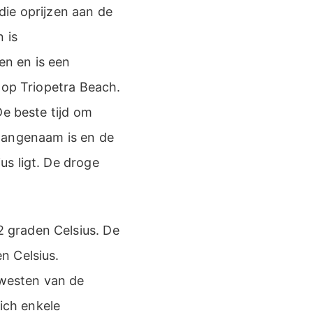
die oprijzen aan de
 is
en en is een
 op Triopetra Beach.
De beste tijd om
 aangenaam is en de
s ligt. De droge
 graden Celsius. De
n Celsius.
 westen van de
zich enkele