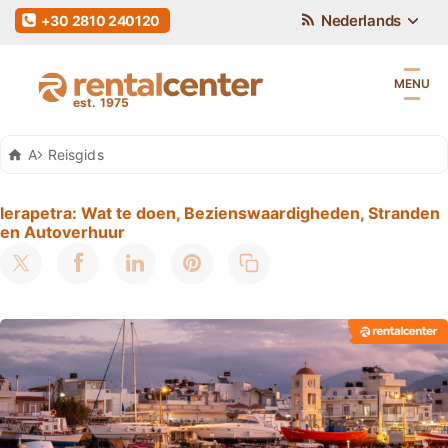
Nederlands
+30 2810 240120
MENU
Auto Huren Kreta
Reisgids
Ierapetra: Wat te doen, Bezienswaardigheden, Stranden
en Autoverhuur