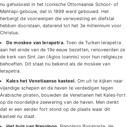
nu gehuisvest in het iconische Ottomaanse School- of
Mehtepi-gebouw, dat in 1899 werd gebouwd. Het
herbergt de voorwerpen die verwoesting en diefstal
hebben doorstaan, daterend tot het 3e millennium voor
Christus.
De moskee van Ierapetra.
Toen de Turken Ierapetra
aan het einde van de 19e eeuw bezetten, renoveerden ze
de kerk van Sint Jan (Agios Ioannis) voor hun religieuze
behoeften. Dit staat nu bekend als de moskee van
Ierapetra.
Kales het Venetiaanse kasteel.
Om uit te kijken naar
vijandige schepen en de haven te verdedigen tegen
Arabische piraten, bouwden de Venetianen het Kales-fort
op de noordelijke zeewering van de haven. Men denkt
dat er een eerder fort stond op de plaats waar dit
kasteel nu staat.
Het huis van Napoleon.
Napoleon Bonaparte, de