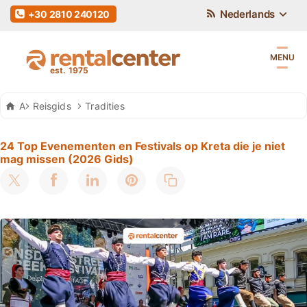
Nederlands
+30 2810 240120
MENU
Auto Huren Kreta
Reisgids
Tradities
24 Top Evenementen en Festivals op Kreta die je niet
mag missen (2026 Gids)